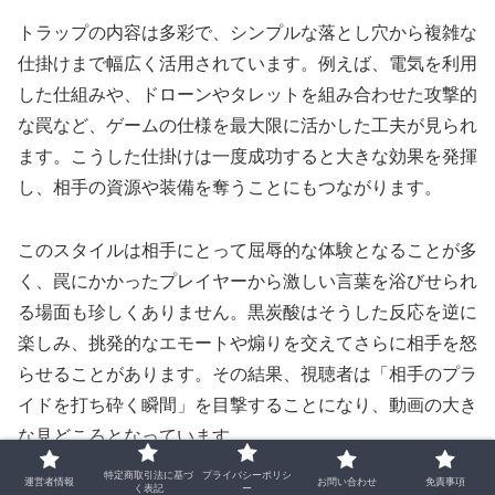
トラップの内容は多彩で、シンプルな落とし穴から複雑な
仕掛けまで幅広く活用されています。例えば、電気を利用
した仕組みや、ドローンやタレットを組み合わせた攻撃的
な罠など、ゲームの仕様を最大限に活かした工夫が見られ
ます。こうした仕掛けは一度成功すると大きな効果を発揮
し、相手の資源や装備を奪うことにもつながります。
このスタイルは相手にとって屈辱的な体験となることが多
く、罠にかかったプレイヤーから激しい言葉を浴びせられ
る場面も珍しくありません。黒炭酸はそうした反応を逆に
楽しみ、挑発的なエモートや煽りを交えてさらに相手を怒
らせることがあります。その結果、視聴者は「相手のプラ
イドを打ち砕く瞬間」を目撃することになり、動画の大き
な見どころとなっています。
特定商取引法に基づ
プライバシーポリシ
運営者情報
お問い合わせ
免責事項
く表記
ー