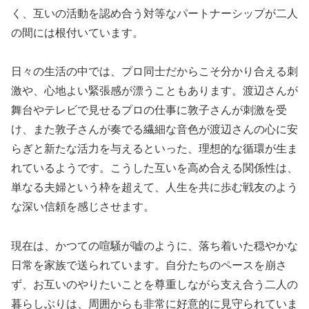
く、互いの活動を認め合う対等なパートナーシップが二人
の間には根付いています。
日々の生活の中では、プロ同士だからこそ分かり合える刺
激や、心地よい緊張感が漂うこともあります。渡辺さんが
舞台やテレビで見せるプロの仕事に敦子さんが刺激を受
け、また敦子さんが奏でる繊細な音色が渡辺さんの心に安
らぎと新たな活力を与えるといった、理想的な循環が生ま
れているようです。こうした互いを高め合える関係性は、
単なる夫婦という枠を超えて、人生を共に歩む戦友のよう
な深い信頼を感じさせます。
現在は、かつての喧騒が嘘のように、落ち着いた穏やかな
日常を家族で送られています。自分たちのペースを崩さ
ず、お互いのやりたいことを尊重しながら支え合う二人の
暮らしぶりは、周囲からも非常に好意的に見守られていま