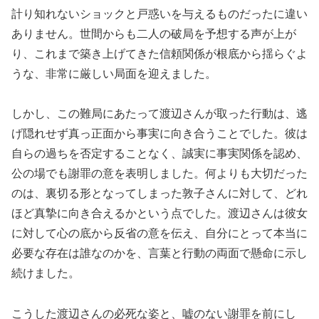
計り知れないショックと戸惑いを与えるものだったに違い
ありません。世間からも二人の破局を予想する声が上が
り、これまで築き上げてきた信頼関係が根底から揺らぐよ
うな、非常に厳しい局面を迎えました。
しかし、この難局にあたって渡辺さんが取った行動は、逃
げ隠れせず真っ正面から事実に向き合うことでした。彼は
自らの過ちを否定することなく、誠実に事実関係を認め、
公の場でも謝罪の意を表明しました。何よりも大切だった
のは、裏切る形となってしまった敦子さんに対して、どれ
ほど真摯に向き合えるかという点でした。渡辺さんは彼女
に対して心の底から反省の意を伝え、自分にとって本当に
必要な存在は誰なのかを、言葉と行動の両面で懸命に示し
続けました。
こうした渡辺さんの必死な姿と、嘘のない謝罪を前にし