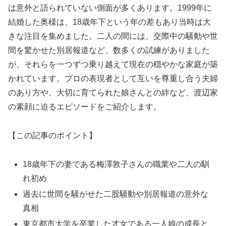
は意外と語られていない側面が多くあります。1999年に
結婚した奥様は、18歳年下という年の差もあり当時は大
きな注目を集めました。二人の間には、交際中の騒動や世
間を驚かせた別居報道など、数多くの試練がありました
が、それらを一つずつ乗り越えて現在の穏やかな家庭が築
かれています。プロの表現者として互いを尊重し合う夫婦
のあり方や、大切に育てられた娘さんとの絆など、渡辺家
の素顔に迫るエピソードをご紹介します。
【この記事のポイント】
18歳年下の妻である梅澤敦子さんの職業や二人の馴
れ初め
過去に世間を騒がせた二股騒動や別居報道の意外な
真相
東京都市大学を卒業した才女である一人娘の成長と