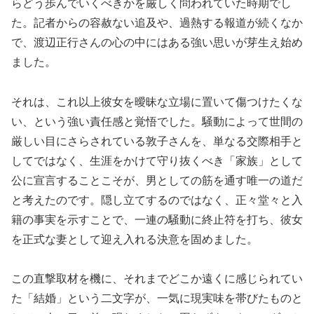
らどう歩んでいくべきかを厳しく問われていた時期でし
た。記者からの容赦ない追及や、過熱する報道が続くなか
で、渡辺正行さんの心の中にはある強い思いが芽生え始め
ました。
それは、これ以上彼女を曖昧な立場に置いて傷つけたくな
い、という強い責任感と覚悟でした。騒動によって世間の
厳しい目にさらされている敦子さんを、単なる交際相手と
してではなく、生涯をかけて守り抜くべき「家族」として
公に宣言することこそが、男としての筋を通す唯一の道だ
と考えたのです。隠し立てするのではなく、正々堂々と入
籍の事実を示すことで、一連の騒動に終止符を打ち、彼女
を正式な妻として迎え入れる決意を固めました。
この直撃取材を機に、それまでどこか遠くに感じられてい
た「結婚」という二文字が、一気に現実味を帯びたものと