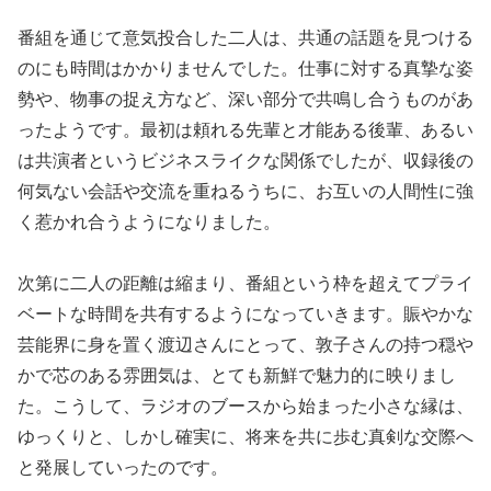
番組を通じて意気投合した二人は、共通の話題を見つける
のにも時間はかかりませんでした。仕事に対する真摯な姿
勢や、物事の捉え方など、深い部分で共鳴し合うものがあ
ったようです。最初は頼れる先輩と才能ある後輩、あるい
は共演者というビジネスライクな関係でしたが、収録後の
何気ない会話や交流を重ねるうちに、お互いの人間性に強
く惹かれ合うようになりました。
次第に二人の距離は縮まり、番組という枠を超えてプライ
ベートな時間を共有するようになっていきます。賑やかな
芸能界に身を置く渡辺さんにとって、敦子さんの持つ穏や
かで芯のある雰囲気は、とても新鮮で魅力的に映りまし
た。こうして、ラジオのブースから始まった小さな縁は、
ゆっくりと、しかし確実に、将来を共に歩む真剣な交際へ
と発展していったのです。