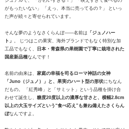
ジュアルで、 「かわいすぎる！」 「映えすぎて食べるの
がもったいない」 「えっ、本当に売ってるの？」 といっ
た声が続々と寄せられています。
そんな夢のようなさくらんぼ――名前は
「ジュノハー
ト」
。 じつはこの果実、海外ブランドでもなく特別な加
工品でもなく、
日本・青森県の果樹園で丁寧に栽培された
国産新品種
なんです！
名前の由来は、
家庭の幸福を司るローマ神話の女神
「Juno（ジュノ）」と、果実のハート型の形状
にちなん
だもの。 「紅秀峰」と「サミット」という品種を掛け合
わせて誕生し、
糖度20度以上の濃厚な甘さと、横幅2.8cm
以上の大玉サイズという“食べ応え”も兼ね備えたさくらん
ぼ
なんですよ。