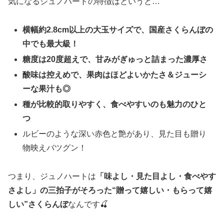
気になるジュノハートの特徴はというと…
横幅約2.8cm以上の大玉サイズで、国産さくらんぼの
中でも最大級！
糖度は20度超えで、甘みがぎゅっと詰まった濃厚さ
酸味は控えめで、果肉はほどよいかたさ＆ジューシ
ーな果汁も◎
種が比較的取りやすく、食べやすいのも魅力のひと
つ
ルビーのような深い赤色と艶があり、見た目も贈り
物映えバツグン！
つまり、ジュノハートは
「味よし・見た目よし・食べやす
さよし」の三拍子がそろった“贈って嬉しい・もらって嬉
しい”さくらんぼ
なんです🍒