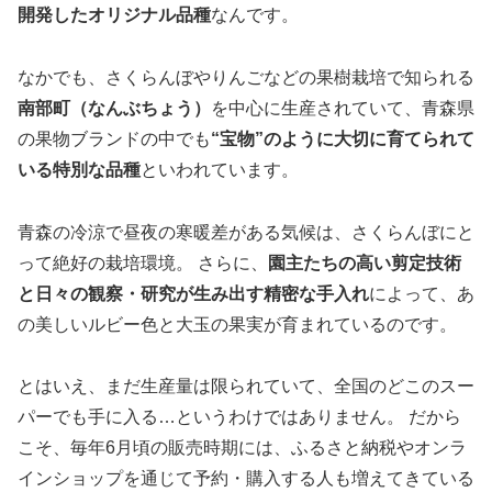
開発したオリジナル品種
なんです。
なかでも、さくらんぼやりんごなどの果樹栽培で知られる
南部町（なんぶちょう）
を中心に生産されていて、青森県
の果物ブランドの中でも
“宝物”のように大切に育てられて
いる特別な品種
といわれています。
青森の冷涼で昼夜の寒暖差がある気候は、さくらんぼにと
って絶好の栽培環境。 さらに、
園主たちの高い剪定技術
と日々の観察・研究が生み出す精密な手入れ
によって、あ
の美しいルビー色と大玉の果実が育まれているのです。
とはいえ、まだ生産量は限られていて、全国のどこのスー
パーでも手に入る…というわけではありません。 だから
こそ、毎年6月頃の販売時期には、ふるさと納税やオンラ
インショップを通じて予約・購入する人も増えてきている