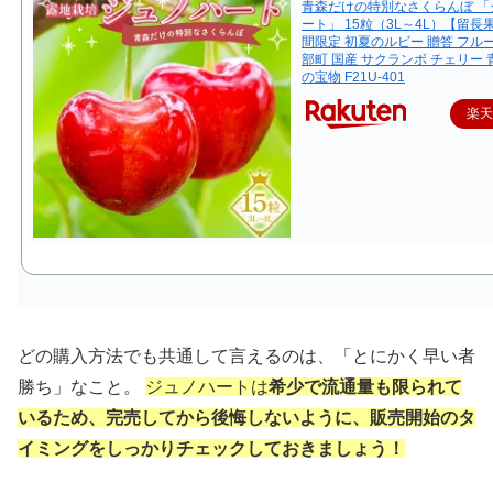
青森だけの特別なさくらんぼ 「
ート」 15粒（3L～4L）【留長
間限定 初夏のルビー 贈答 フル
部町 国産 サクランボ チェリー 
の宝物 F21U-401
楽
どの購入方法でも共通して言えるのは、「とにかく早い者
勝ち」なこと。
ジュノハートは
希少で流通量も限られて
いるため、完売してから後悔しないように、販売開始のタ
イミングをしっかりチェックしておきましょう！