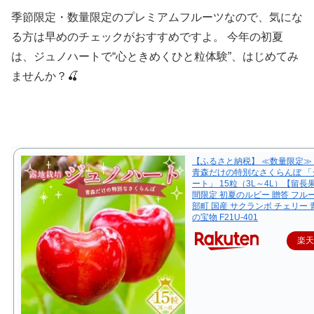
季節限定・数量限定のプレミアムフルーツなので、気にな
る方は早めのチェックがおすすめですよ。 今年の初夏
は、ジュノハートで“心ときめくひと粒体験”、はじめてみ
ませんか？🍒
【ふるさと納税】 ≪数量限定≫
青森だけの特別なさくらんぼ 「
ート」 15粒（3L～4L）【留長
間限定 初夏のルビー 贈答 フル
部町 国産 サクランボ チェリー 
の宝物 F21U-401
楽