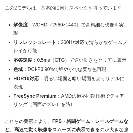
この2モデルは、基本的に同じスペックを持っています。
解像度
：WQHD（2560×1440）で高精細な映像を実
現
リフレッシュレート
：200Hz対応で滑らかなゲームプ
レイが可能
応答速度
：0.5ms（GTG）で速い動きをクリアに表示
色域
：DCI-P3 90%で鮮やかで忠実な色再現
HDR10対応
：明るい場面と暗い場面をよりリアルに
表現
FreeSync Premium
：AMDの適応同期技術でティア
リング（画面のズレ）を防止
これらの要素により、
FPS・格闘ゲーム・レースゲームな
ど、高速で動く映像をスムーズに表示できる
のが大きな強