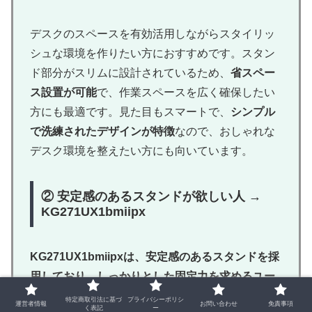
デスクのスペースを有効活用しながらスタイリッ
シュな環境を作りたい方におすすめです。スタン
ド部分がスリムに設計されているため、
省スペー
ス設置が可能
で、作業スペースを広く確保したい
方にも最適です。見た目もスマートで、
シンプル
で洗練されたデザインが特徴
なので、おしゃれな
デスク環境を整えたい方にも向いています。
② 安定感のあるスタンドが欲しい人 →
KG271UX1bmiipx
KG271UX1bmiipxは、安定感のあるスタンドを採
用しており、しっかりとした固定力を求めるユー
ザーに向いています。
特定商取引法に基づ
プライバシーポリシ
運営者情報
お問い合わせ
免責事項
く表記
ー