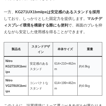
一方、
KG271UX1bmiipxは安定感のあるスタンドを採用
しており、しっかりとした固定力を提供します。
マルチデ
ィスプレイ環境を構築する際にも便利
で、画面のブレを抑
えながら安定した使用感を得ることができます。
スタンドデザ
製品名
本体サイズ
重量
イン
Nitro
安定感のある
614×210×462m
KG271UX1bmi
約4.8kg
スタンド
m
ipx
Nitro
コンパクトな
614×199×462m
VG270UX1bmi
約4.6kg
スタンド
m
ipx
このように、設置環境によって選ぶべきモデルが異なりま