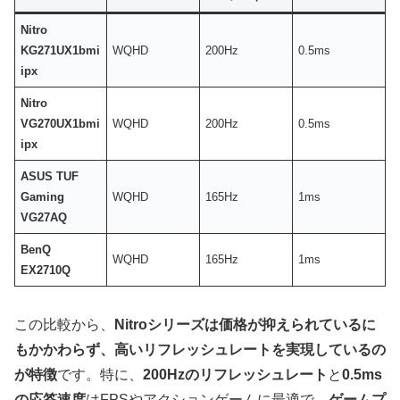
Nitro
KG271UX1bmi
WQHD
200Hz
0.5ms
ipx
Nitro
VG270UX1bmi
WQHD
200Hz
0.5ms
ipx
ASUS TUF
Gaming
WQHD
165Hz
1ms
VG27AQ
BenQ
WQHD
165Hz
1ms
EX2710Q
この比較から、
Nitroシリーズは価格が抑えられているに
もかかわらず、高いリフレッシュレートを実現しているの
が特徴
です。特に、
200Hzのリフレッシュレート
と
0.5ms
の応答速度
はFPSやアクションゲームに最適で、
ゲームプ