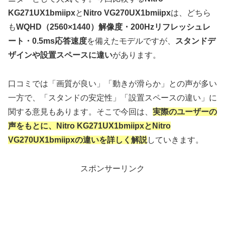
KG271UX1bmiipx
と
Nitro VG270UX1bmiipx
は、どちら
も
WQHD（2560×1440）解像度・200Hzリフレッシュレ
ート・0.5ms応答速度
を備えたモデルですが、
スタンドデ
ザインや設置スペースに違い
があります。
口コミでは「画質が良い」「動きが滑らか」との声が多い
一方で、「スタンドの安定性」「設置スペースの違い」に
関する意見もあります。そこで今回は、
実際のユーザーの
声をもとに、Nitro KG271UX1bmiipxとNitro
VG270UX1bmiipxの違いを詳しく解説
していきます。
スポンサーリンク