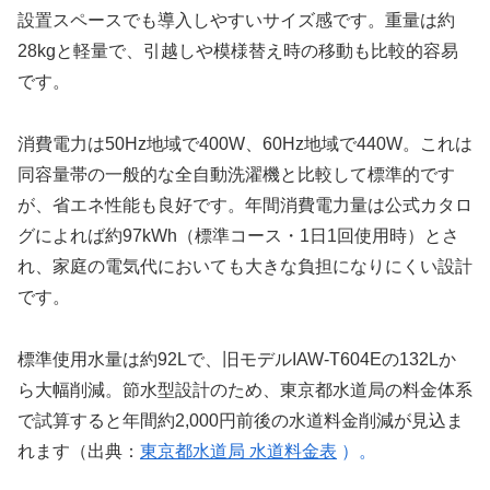
設置スペースでも導入しやすいサイズ感です。重量は約
28kgと軽量で、引越しや模様替え時の移動も比較的容易
です。
消費電力は50Hz地域で400W、60Hz地域で440W。これは
同容量帯の一般的な全自動洗濯機と比較して標準的です
が、省エネ性能も良好です。年間消費電力量は公式カタロ
グによれば約97kWh（標準コース・1日1回使用時）とさ
れ、家庭の電気代においても大きな負担になりにくい設計
です。
標準使用水量は約92Lで、旧モデルIAW-T604Eの132Lか
ら大幅削減。節水型設計のため、東京都水道局の料金体系
で試算すると年間約2,000円前後の水道料金削減が見込ま
れます（出典：
東京都水道局 水道料金表
）。