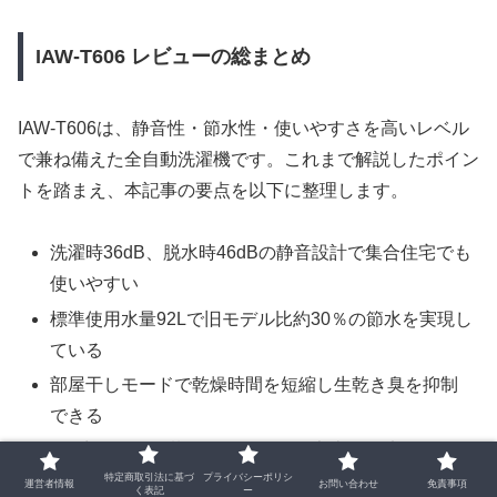
IAW-T606 レビューの総まとめ
IAW-T606は、静音性・節水性・使いやすさを高いレベル
で兼ね備えた全自動洗濯機です。これまで解説したポイン
トを踏まえ、本記事の要点を以下に整理します。
洗濯時36dB、脱水時46dBの静音設計で集合住宅でも
使いやすい
標準使用水量92Lで旧モデル比約30％の節水を実現し
ている
部屋干しモードで乾燥時間を短縮し生乾き臭を抑制
できる
6kg容量は一人暮らしや2〜3人の家庭に最適なサイズ
特定商取引法に基づ
プライバシーポリシ
パルセーター大型化により洗浄力が向上し洗いムラ
運営者情報
お問い合わせ
免責事項
く表記
ー