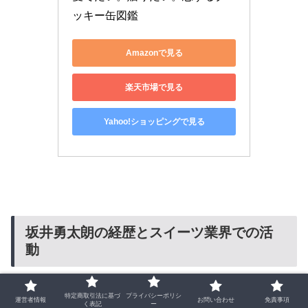
ッキー缶図鑑
Amazonで見る
楽天市場で見る
Yahoo!ショッピングで見る
坂井勇太朗の経歴とスイーツ業界での活
動
特定商取引法に基づ
プライバシーポリシ
運営者情報
お問い合わせ
免責事項
立教大学卒業後の編集者キャリア
く表記
ー