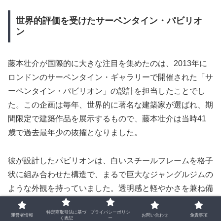
世界的評価を受けたサーペンタイン・パビリオ
ン
藤本壮介が国際的に大きな注目を集めたのは、2013年に
ロンドンのサーペンタイン・ギャラリーで開催された「サ
ーペンタイン・パビリオン」の設計を担当したことでし
た。この企画は毎年、世界的に著名な建築家が選ばれ、期
間限定で建築作品を展示するもので、藤本壮介は当時41
歳で過去最年少の抜擢となりました。
彼が設計したパビリオンは、白いスチールフレームを格子
状に組み合わせた構造で、まるで巨大なジャングルジムの
ような外観を持っていました。透明感と軽やかさを兼ね備
えたデザインは、訪れる人々に開放感を与え、内部ではカ
特定商取引法に基づ
プライバシーポリシ
フェが営業されるなど、日常的な交流の場としても機能し
運営者情報
お問い合わせ
免責事項
く表記
ー