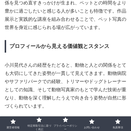
係を見つめ直すきっかけが生まれ、ペットとの時間をより
豊かに過ごしたいと感じる人が多いことも特徴です。作品
展示と実践的な講座を組み合わせることで、ペット写真の
世界を身近に感じられる場が広がっています。
プロフィールから見える価値観とスタンス
小川晃代さんの経歴をたどると、動物と人との関係をとて
も大切にしてきた姿勢が一貫して見えてきます。動物病院
やサファリパークでの経験、トリマーやドッグトレーナー
としての知識、そして動物写真家のもとで学んだ技術が重
なり、動物を深く理解したうえで向き合う姿勢が自然に形
づくられています。
ペットを単なる被写体として扱うのではなく、家族の一員
特定商取引法に基づ
プライバシーポリシ
運営者情報
お問い合わせ
免責事項
く表記
ー
として尊重し、その子が持つ個性を写真に残すことを大切