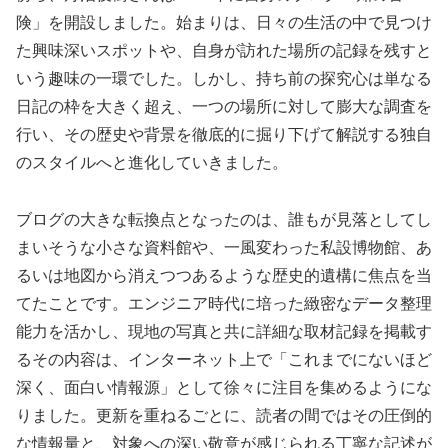
険」を開設しました。始まりは、日々の生活の中で見つけ
た興味深いスポットや、自身が訪れた場所の記録を残すと
いう趣味の一環でした。しかし、持ち前の探究心は単なる
日記の枠を大きく超え、一つの場所に対して膨大な調査を
行い、その歴史や背景を徹底的に掘り下げて解説する独自
のスタイルへと進化していきました。
ブログの大きな転換点となったのは、誰もが見落としてし
まいそうな小さな資料館や、一風変わった私設博物館、あ
るいは地図から消えつつあるような歴史的遺構に焦点を当
てたことです。エンジニア時代に培った緻密なデータ整理
能力を活かし、現地の写真と共に詳細な取材記録を掲載す
るその内容は、インターネット上で「これまでにないほど
深く、面白い情報源」として徐々に注目を集めるようにな
りました。更新を重ねるごとに、読者の間ではその圧倒的
な情報量と、対象への深い敬意が感じられる丁寧な記述が