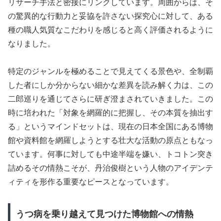
リサーチ手法と密接にリンクしています。周囲からは、そ
の驚異的な行動力と妥協を許さない探究心に対して、ある
種の職人気質なこだわりを感じると高く評価されるように
なりました。
特定のジャンルを極めることで見えてくる景色や、全制覇
した者にしか分からない細かな差異を読み解く力は、この
二郎巡りを通じてさらに研ぎ澄まされていきました。この
時に培われた「対象を網羅的に把握し、その本質を抽出す
る」というマインドセットは、現在の日本全国にある博物
館や資料館を網羅しようとする壮大な活動の原点ともなっ
ています。何事に対しても中途半端を嫌い、トコトン突き
詰めるその情熱こそが、丹治俊樹という人物のアイデンテ
ィティを形作る重要なピースとなっています。
うつ病を乗り越えて見つけた博物館への情熱