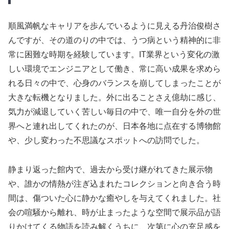
順風満帆なキャリアを歩んでいるように見える丹治俊樹さ
んですが、その道のりの中では、うつ病という精神的に非
常に困難な時期を経験しています。IT業界という変化の激
しい環境でエンジニアとして働き、常に高い成果を求めら
れる日々の中で、心身のバランスを崩してしまったことが
大きな転機となりました。外に出ることさえ億劫に感じ、
気力が減退していく苦しい毎日の中で、唯一自分を外の世
界へと連れ出してくれたのが、日本各地に点在する博物館
や、少し変わった不思議なスポットへの訪問でした。
静まり返った館内で、過去から受け継がれてきた展示物
や、誰かの情熱が注ぎ込まれたコレクションと向き合う時
間は、傷ついた心に静かな癒やしを与えてくれました。社
会の喧騒から離れ、時が止まったような空間で展示品が語
りかけてくる物語を読み解くうちに、次第に心の充足感を