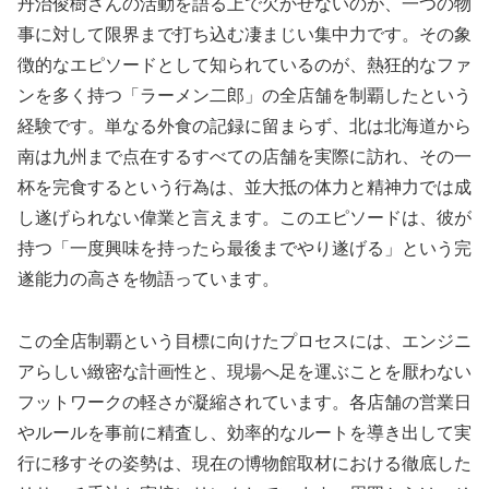
丹治俊樹さんの活動を語る上で欠かせないのが、一つの物
事に対して限界まで打ち込む凄まじい集中力です。その象
徴的なエピソードとして知られているのが、熱狂的なファ
ンを多く持つ「ラーメン二郎」の全店舗を制覇したという
経験です。単なる外食の記録に留まらず、北は北海道から
南は九州まで点在するすべての店舗を実際に訪れ、その一
杯を完食するという行為は、並大抵の体力と精神力では成
し遂げられない偉業と言えます。このエピソードは、彼が
持つ「一度興味を持ったら最後までやり遂げる」という完
遂能力の高さを物語っています。
この全店制覇という目標に向けたプロセスには、エンジニ
アらしい緻密な計画性と、現場へ足を運ぶことを厭わない
フットワークの軽さが凝縮されています。各店舗の営業日
やルールを事前に精査し、効率的なルートを導き出して実
行に移すその姿勢は、現在の博物館取材における徹底した