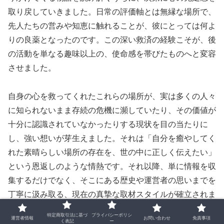
取り戻していきました。日常の評価軸とは無縁な場所で、
先人たちの営みや知恵に触れることが、彼にとっては何よ
りの良薬となったのです。この深い救済の経験こそが、後
の活動を単なる趣味以上の、使命感を帯びたものへと変容
させました。
自身の心を救ってくれたこれらの場所が、実は多くの人々
に知られないまま存続の危機に瀕していたり、その価値が
十分に認識されていなかったりする現状を目の当たりに
し、強い想いが芽生えました。それは「自分を癒やしてく
れた素晴らしい場所の存在を、世の中に正しく伝えたい」
という恩返しのような情熱です。それ以降、単に情報を収
集するだけでなく、そこにある歴史や運営者の思いまでを
丁寧に汲み取る、現在の真摯な取材スタイルが確立されま
した。苦難の時期を経て見つけたこの情熱が、現在の日本
特定商取引法に基づ
プライバシーポリシ
運営者情報
お問い合わせ
免責事項
再発掘という壮大な旅の確かな礎となっているのです。
く表記
ー