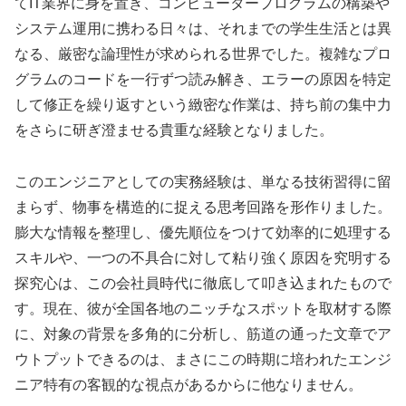
てIT業界に身を置き、コンピュータープログラムの構築や
システム運用に携わる日々は、それまでの学生生活とは異
なる、厳密な論理性が求められる世界でした。複雑なプロ
グラムのコードを一行ずつ読み解き、エラーの原因を特定
して修正を繰り返すという緻密な作業は、持ち前の集中力
をさらに研ぎ澄ませる貴重な経験となりました。
このエンジニアとしての実務経験は、単なる技術習得に留
まらず、物事を構造的に捉える思考回路を形作りました。
膨大な情報を整理し、優先順位をつけて効率的に処理する
スキルや、一つの不具合に対して粘り強く原因を究明する
探究心は、この会社員時代に徹底して叩き込まれたもので
す。現在、彼が全国各地のニッチなスポットを取材する際
に、対象の背景を多角的に分析し、筋道の通った文章でア
ウトプットできるのは、まさにこの時期に培われたエンジ
ニア特有の客観的な視点があるからに他なりません。