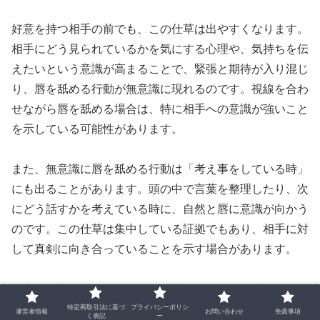
好意を持つ相手の前でも、この仕草は出やすくなります。
相手にどう見られているかを気にする心理や、気持ちを伝
えたいという意識が高まることで、緊張と期待が入り混じ
り、唇を舐める行動が無意識に現れるのです。視線を合わ
せながら唇を舐める場合は、特に相手への意識が強いこと
を示している可能性があります。
また、無意識に唇を舐める行動は「考え事をしている時」
にも出ることがあります。頭の中で言葉を整理したり、次
にどう話すかを考えている時に、自然と唇に意識が向かう
のです。この仕草は集中している証拠でもあり、相手に対
して真剣に向き合っていることを示す場合があります。
一方で、心理的なストレスや葛藤を抱えている時にも唇を
特定商取引法に基づ
プライバシーポリシ
舐める行動が出ます。自分の意見を抑え込んでいる場面
運営者情報
お問い合わせ
免責事項
く表記
ー