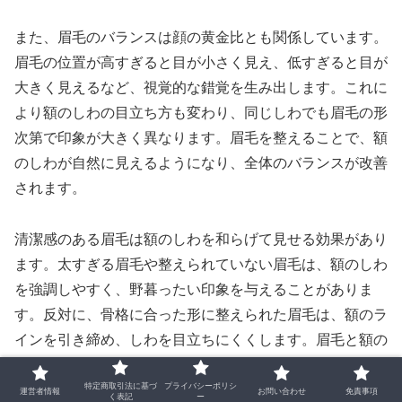
また、眉毛のバランスは顔の黄金比とも関係しています。
眉毛の位置が高すぎると目が小さく見え、低すぎると目が
大きく見えるなど、視覚的な錯覚を生み出します。これに
より額のしわの目立ち方も変わり、同じしわでも眉毛の形
次第で印象が大きく異なります。眉毛を整えることで、額
のしわが自然に見えるようになり、全体のバランスが改善
されます。
清潔感のある眉毛は額のしわを和らげて見せる効果があり
ます。太すぎる眉毛や整えられていない眉毛は、額のしわ
を強調しやすく、野暮ったい印象を与えることがありま
す。反対に、骨格に合った形に整えられた眉毛は、額のラ
インを引き締め、しわを目立ちにくくします。眉毛と額の
しわは切り離せない関係にあり、両方を意識することで顔
特定商取引法に基づ
プライバシーポリシ
全体の印象を大きく変えることができます。
運営者情報
お問い合わせ
免責事項
く表記
ー