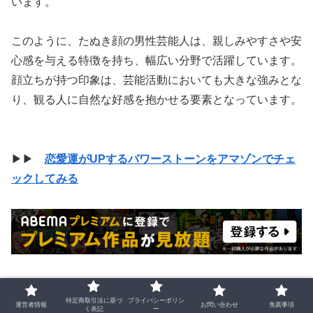
います。
このように、たぬき顔の男性芸能人は、親しみやすさや安
心感を与える特徴を持ち、幅広い分野で活躍しています。
顔立ちが持つ印象は、芸能活動においても大きな強みとな
り、観る人に自然な好感を抱かせる要素となっています。
▶▶
恋愛運がUPするパワーストーンをアマゾンでチェ
ックしてみる
特定商取引法に基づ
プライバシーポリシ
運営者情報
お問い合わせ
免責事項
く表記
ー