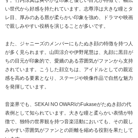
す。竹内涼真は爽やかな印象と優しい目元が特徴で、幅広
い世代から好感を持たれています。志尊淳は大きな瞳とタ
レ目、厚みのある唇が柔らかい印象を強め、ドラマや映画
で親しみやすい役柄を演じることが多いです。
また、ジャニーズのメンバーにもたぬき顔の特徴を持つ人
が多く見られます。山田涼介や伊野尾慧は、丸顔に黒目が
ちの目元が印象的で、愛嬌のある雰囲気がファンから支持
されています。こうした顔立ちは、アイドルとしての親近
感を高める要素となり、ステージや映像作品で自然な魅力
を発揮しています。
音楽界でも、SEKAI NO OWARIのFukaseがたぬき顔の代
表例として知られています。大きな瞳と柔らかい表情が特
徴で、独特の世界観を持つ音楽活動においても、その親し
みやすい雰囲気がファンとの距離を縮める役割を果たして