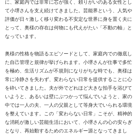
に、家庭内では非常に芯が強く、頼りがいのある女性とし
て小堺さんを支え続けてきました。芸能界という、人気や
評価が日々激しく移り変わる不安定な世界に身を置く夫に
とって、奥様の存在は何物にも代えがたい「不動の軸」と
なっています。
奥様の性格を物語るエピソードとして、家庭内での徹底し
た自己管理と規律が挙げられます。小堺さんが仕事で多忙
を極め、生活リズムが不規則になりがちな時でも、奥様は
常に冷静さを失わず、変わらない日常を提供することに心
を砕いてきました。夫が外でどれほど大きな拍手を浴びて
いようと、あるいは壁にぶつかって悩んでいようと、家の
中では一人の夫、一人の父親として等身大でいられる環境
を整えています。この「変わらない日常」こそが、精神的
な消耗が激しい芸能生活において、小堺さんの心の安らぎ
となり、再始動するためのエネルギー源となってきまし