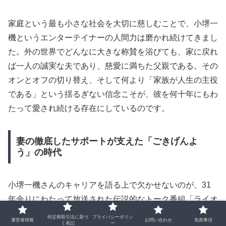
家庭という最も小さな社会を大切に慈しむことで、小堺一
機というエンターテイナーの人間力は磨かれ続けてきまし
た。外の世界でどんなに大きな称賛を浴びても、家に戻れ
ば一人の誠実な夫であり、慈愛に満ちた父親である。その
オンとオフの切り替え、そして何より「家族が人生の主役
である」という揺るぎない信念こそが、彼を何十年にもわ
たって愛され続ける存在にしているのです。
妻の徹底したサポートが支えた「ごきげんよ
う」の時代
小堺一機さんのキャリアを語る上で欠かせないのが、31
年余りにわたって放送された伝説的なトーク番組「ライオ
ンのごきげんよう」です。平日の昼という、お茶の間の顔
特定商取引法に基づ
プライバシーポリシ
運営者情報
お問い合わせ
免責事項
く表記
ー