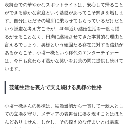
表舞台での華やかなスポットライトは、安心して帰ること
ができる静かな家庭という基盤があってこそ輝きを増しま
す。自分はただその場所に乗らせてもらっているだけだと
いう謙虚な考え方こそが、40年近い結婚生活を一度も揺
るがせることなく、円満に継続させてきた本質的な理由と
言えるでしょう。奥様という確固たる存在に対する信頼が
あるからこそ、小堺一機という稀代のエンターテイナー
は、今日も変わらず温かな笑いをお茶の間に提供し続けて
います。
芸能生活を裏方で支え続ける奥様の性格
小堺一機さんの奥様は、結婚当初から一貫して一般人とし
ての立場を守り、メディアの表舞台に姿を現すことはほと
んどありません。しかし、その控えめな佇まいとは裏腹