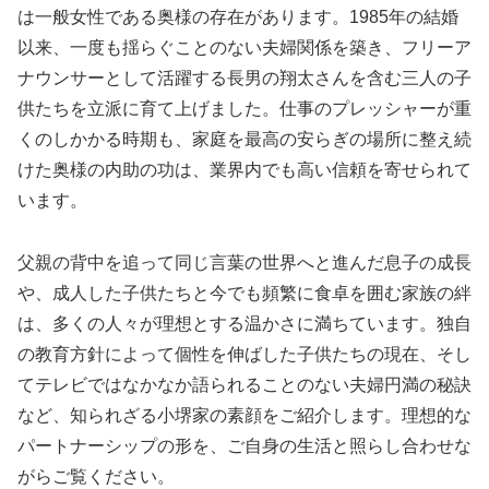
は一般女性である奥様の存在があります。1985年の結婚
以来、一度も揺らぐことのない夫婦関係を築き、フリーア
ナウンサーとして活躍する長男の翔太さんを含む三人の子
供たちを立派に育て上げました。仕事のプレッシャーが重
くのしかかる時期も、家庭を最高の安らぎの場所に整え続
けた奥様の内助の功は、業界内でも高い信頼を寄せられて
います。
父親の背中を追って同じ言葉の世界へと進んだ息子の成長
や、成人した子供たちと今でも頻繁に食卓を囲む家族の絆
は、多くの人々が理想とする温かさに満ちています。独自
の教育方針によって個性を伸ばした子供たちの現在、そし
てテレビではなかなか語られることのない夫婦円満の秘訣
など、知られざる小堺家の素顔をご紹介します。理想的な
パートナーシップの形を、ご自身の生活と照らし合わせな
がらご覧ください。