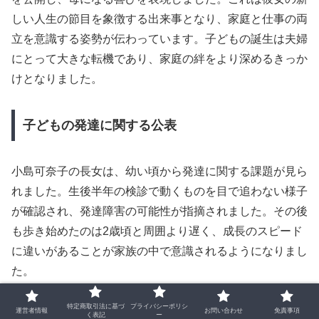
しい人生の節目を象徴する出来事となり、家庭と仕事の両
立を意識する姿勢が伝わっています。子どもの誕生は夫婦
にとって大きな転機であり、家庭の絆をより深めるきっか
けとなりました。
子どもの発達に関する公表
小島可奈子の長女は、幼い頃から発達に関する課題が見ら
れました。生後半年の検診で動くものを目で追わない様子
が確認され、発達障害の可能性が指摘されました。その後
も歩き始めたのは2歳頃と周囲より遅く、成長のスピード
に違いがあることが家族の中で意識されるようになりまし
た。
特定商取引法に基づ
プライバシーポリシ
小学校入学前の検査で、自閉スペクトラム症とADHDと診
運営者情報
お問い合わせ
免責事項
く表記
ー