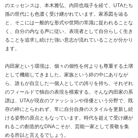
のエッセンスは、本木雅弘、内田也哉子を経て、UTAたち
孫の世代にも色濃く受け継がれています。家系図を辿る
と、そこには一般的な形式や世間の常識に捉われることな
く、自分の内なる声に従い、表現者として自分らしく生き
ることを追求し続けた強い意志が流れていることが分かり
ます。
内田家という環境は、個々の個性を何よりも尊重する土壌
として機能してきました。家族という絆の中にありなが
ら、誰もが自立した一個人としての誇りを持ち、それぞれ
のフィールドで独自の表現を模索する。そんな内田家の系
譜は、UTAが現在のファッションや俳優という分野で、既
存の枠にとらわれず、常に自分自身のスタイルを更新し続
ける姿勢の原点ともなっています。時代を超えて受け継が
れるこの創造的なDNAこそが、芸能一家として畏敬を集
める所以と言えるでしょう。