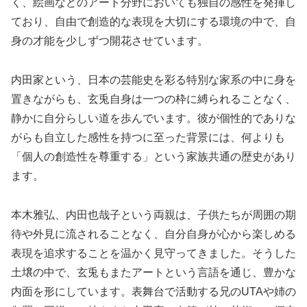
く、絵画などのアート分野においても独自の感性を発揮し
ており、自由で創造的な表現を大切にする環境の中で、自
身の才能を少しずつ開花させています。
内田家という、日本の芸能史を彩る特別な家系の中に身を
置きながらも、玄兎自身は一つの枠に縛られることなく、
静かに自分らしい道を歩んでいます。彼が個性的でありな
がらも自立した感性を持つに至った背景には、何よりも
「個人の創造性を尊重する」という家族共通の歴史があり
ます。
本木雅弘、内田也哉子という両親は、子供たちが周囲の期
待や外見に流されることなく、自分自身が心から楽しめる
表現を追求することを温かく見守ってきました。そうした
土壌の中で、玄兎もまたアートという言語を通じ、豊かな
内面を形にしています。表舞台で活動する兄のUTAや姉の