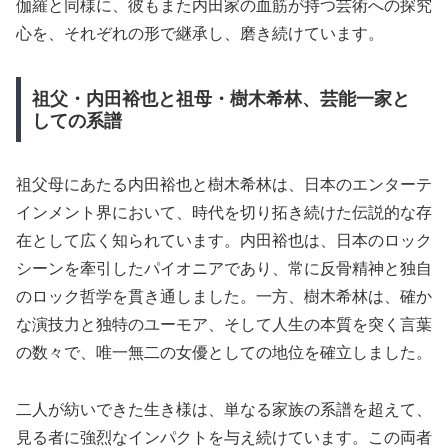
伽羅と同様に、彼もまた内田家の血筋が持つ芸術への探究
心を、それぞれの形で継承し、磨き続けています。
祖父・内田裕也と祖母・樹木希林、芸能一家と
しての系譜
祖父母にあたる内田裕也と樹木希林は、日本のエンターテ
インメント界において、時代を切り拓き続けた伝説的な存
在として広く知られています。内田裕也は、日本のロック
シーンを牽引したパイオニアであり、常に反骨精神と独自
のロック哲学を貫き通しました。一方、樹木希林は、確か
な演技力と独特のユーモア、そして人生の本質を突く言葉
の数々で、唯一無二の女優としての地位を確立しました。
二人が紡いできた生き様は、単なる家族の系譜を超えて、
見る者に強烈なインパクトを与え続けています。この両者