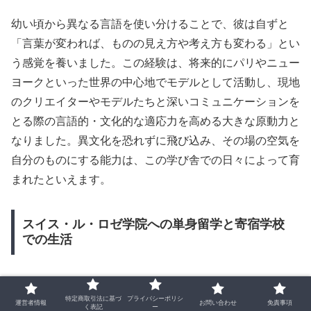
幼い頃から異なる言語を使い分けることで、彼は自ずと
「言葉が変われば、ものの見え方や考え方も変わる」とい
う感覚を養いました。この経験は、将来的にパリやニュー
ヨークといった世界の中心地でモデルとして活動し、現地
のクリエイターやモデルたちと深いコミュニケーションを
とる際の言語的・文化的な適応力を高める大きな原動力と
なりました。異文化を恐れずに飛び込み、その場の空気を
自分のものにする能力は、この学び舎での日々によって育
まれたといえます。
スイス・ル・ロゼ学院への単身留学と寄宿学校
での生活
中学時代、UTAはスイスにある名門寄宿学校「ル・ロゼ学
特定商取引法に基づ
プライバシーポリシ
院」へ単身で留学しました。世界中から各界の著名人の子
運営者情報
お問い合わせ
免責事項
く表記
ー