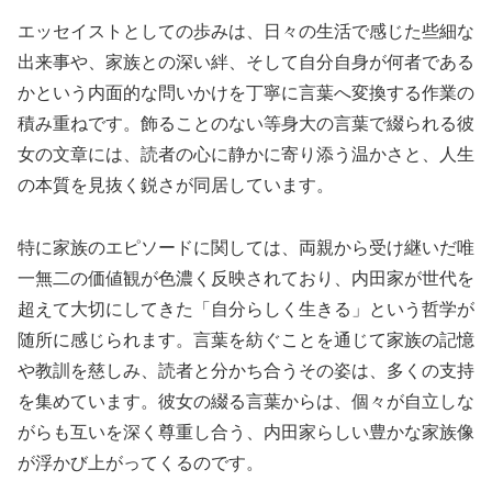
エッセイストとしての歩みは、日々の生活で感じた些細な
出来事や、家族との深い絆、そして自分自身が何者である
かという内面的な問いかけを丁寧に言葉へ変換する作業の
積み重ねです。飾ることのない等身大の言葉で綴られる彼
女の文章には、読者の心に静かに寄り添う温かさと、人生
の本質を見抜く鋭さが同居しています。
特に家族のエピソードに関しては、両親から受け継いだ唯
一無二の価値観が色濃く反映されており、内田家が世代を
超えて大切にしてきた「自分らしく生きる」という哲学が
随所に感じられます。言葉を紡ぐことを通じて家族の記憶
や教訓を慈しみ、読者と分かち合うその姿は、多くの支持
を集めています。彼女の綴る言葉からは、個々が自立しな
がらも互いを深く尊重し合う、内田家らしい豊かな家族像
が浮かび上がってくるのです。