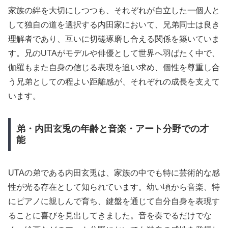
家族の絆を大切にしつつも、それぞれが自立した一個人と
して独自の道を選択する内田家において、兄弟同士は良き
理解者であり、互いに切磋琢磨し合える関係を築いていま
す。兄のUTAがモデルや俳優として世界へ羽ばたく中で、
伽羅もまた自身の信じる表現を追い求め、個性を尊重し合
う兄弟としての程よい距離感が、それぞれの成長を支えて
います。
弟・内田玄兎の年齢と音楽・アート分野での才
能
UTAの弟である内田玄兎は、家族の中でも特に芸術的な感
性が光る存在として知られています。幼い頃から音楽、特
にピアノに親しんで育ち、鍵盤を通じて自分自身を表現す
ることに喜びを見出してきました。音を奏でるだけでな