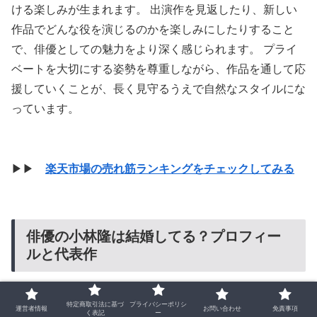
ける楽しみが生まれます。 出演作を見返したり、新しい
作品でどんな役を演じるのかを楽しみにしたりすること
で、俳優としての魅力をより深く感じられます。 プライ
ベートを大切にする姿勢を尊重しながら、作品を通して応
援していくことが、長く見守るうえで自然なスタイルにな
っています。
▶▶
楽天市場の売れ筋ランキングをチェックしてみる
俳優の小林隆は結婚してる？プロフィー
ルと代表作
特定商取引法に基づ
プライバシーポリシ
基本プロフィール：年齢・出身・所属事務所
運営者情報
お問い合わせ
免責事項
く表記
ー