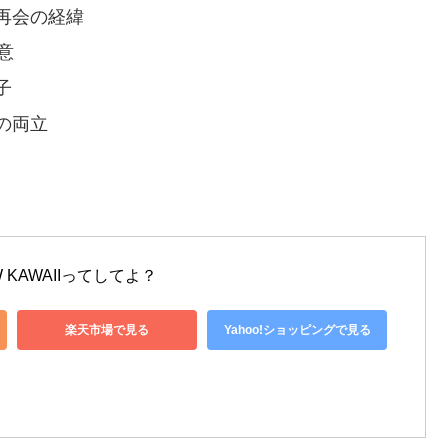
再会の経緯
意
子
の両立
EW KAWAIIってしてよ？
楽天市場で見る
Yahoo!ショッピングで見る