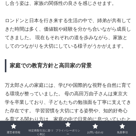
し合う姿は、家族の関係性の良さを感じさせます。
ロンドンと日本を行き来する生活の中で、姉弟が共有して
きた時間は多く、価値観や経験を分かち合いながら成長し
てきました。 現在もそれぞれの道を歩みながら、家族と
してのつながりを大切にしている様子がうかがえます。
家庭での教育方針と高田家の背景
万太郎さんの家庭には、学びや国際的な視野を自然に育て
る環境が整っていました。 母の高田万由子さんは東京大
学を卒業しており、子どもたちの勉強面を丁寧に支えてき
た存在です。 学習習慣を大切にする姿勢や、知的好奇心
を育てる関わり方は、家庭の中で日常的に息づいていたと
考えられます。
特定商取引法に基づ
プライバシーポリシ
運営者情報
お問い合わせ
免責事項
く表記
ー