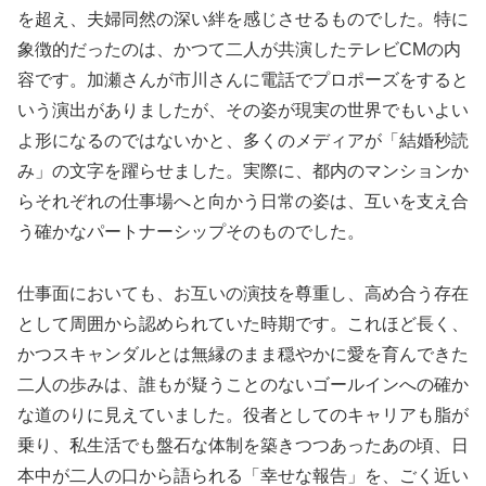
を超え、夫婦同然の深い絆を感じさせるものでした。特に
象徴的だったのは、かつて二人が共演したテレビCMの内
容です。加瀬さんが市川さんに電話でプロポーズをすると
いう演出がありましたが、その姿が現実の世界でもいよい
よ形になるのではないかと、多くのメディアが「結婚秒読
み」の文字を躍らせました。実際に、都内のマンションか
らそれぞれの仕事場へと向かう日常の姿は、互いを支え合
う確かなパートナーシップそのものでした。
仕事面においても、お互いの演技を尊重し、高め合う存在
として周囲から認められていた時期です。これほど長く、
かつスキャンダルとは無縁のまま穏やかに愛を育んできた
二人の歩みは、誰もが疑うことのないゴールインへの確か
な道のりに見えていました。役者としてのキャリアも脂が
乗り、私生活でも盤石な体制を築きつつあったあの頃、日
本中が二人の口から語られる「幸せな報告」を、ごく近い