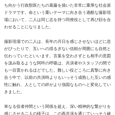
ち向かう行政獣医たちの葛藤を描いた非常に重厚な社会派
ドラマです。命という重いテーマに向き合う過酷な撮影現
場において、二人は同じ志を持つ同僚役として再び顔を合
わせることになりました。
撮影現場での二人は、長年の月日を感じさせないほどに息
がぴったりで、互いへの揺るぎない信頼が周囲にも自然と
伝わっていたといいます。言葉を交わさずとも相手の意図
を汲み取るような阿吽の呼吸は、共演者やスタッフの間で
も一目置かれるほどでした。難しい役どころに真摯に向き
合う中で、以前の共演時よりもいっそう成熟した互いの感
性に触れ、人としての絆がより強固なものへと変化してい
きました。
単なる役者仲間という関係を超え、深い精神的な繋がりを
感じさせる二人の様子は、この再共演を通じていっそう確