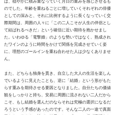
は、穏やかに積み重なっていく月日の重みを感じさせるも
のでした。年齢を重ねるごとに増していくそれぞれの俳優
としての深みと、それに比例するように長くなっていく交
際期間は、周囲の人々に「この二人こそが人生の伴侶とし
て結ばれるべきだ」という確信に近い期待を抱かせまし
た。いわゆる「電撃婚」のような勢いではなく、熟成され
たワインのように時間をかけて関係を完成させていく姿
に、理想のゴールインを重ね合わせた人は少なくありませ
ん。
また、どちらも独身を貫き、自立した大人の生活を楽しん
でいるように見えたことも、逆に「結婚」という形がもた
らす重みを期待させる要因となりました。自分たちの価値
観をしっかりと持ち、安易に周囲に流されない二人だから
こそ、もし結婚を選んだのならそれは究極の選択になるだ
ろうという予感があったのです。そんな二人の一途で真面