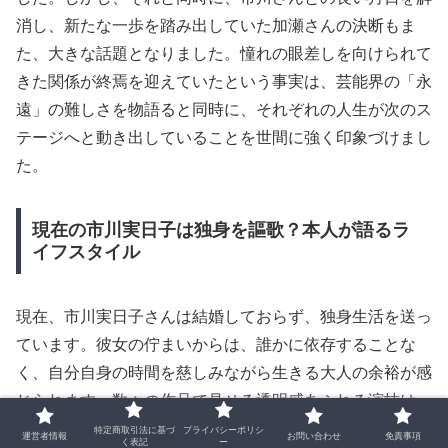
消し、新たな一歩を踏み出していた加瀬さんの決断もま
た、大きな話題となりました。憧れの眼差しを向けられて
きた関係が終焉を迎えていたという事実は、芸能界の「永
遠」の難しさを物語ると同時に、それぞれの人生が次のス
テージへと動き出していることを世間に強く印象づけまし
た。
現在の市川実日子は独身を謳歌？本人が語るラ
イフスタイル
現在、市川実日子さんは結婚しておらず、独身生活を送っ
ています。彼女の佇まいからは、誰かに依存することな
く、自分自身の時間を慈しみながら生きる大人の余裕が感
じられます。数々の作品で見せる透明感あふれる演技は、
私生活における精神的な自立や、穏やかな日々の積み重ね
特定商取引法に基づ
プライバシーポリシ
運営者情報
お問い合わせ
免責事項
く表記
ー