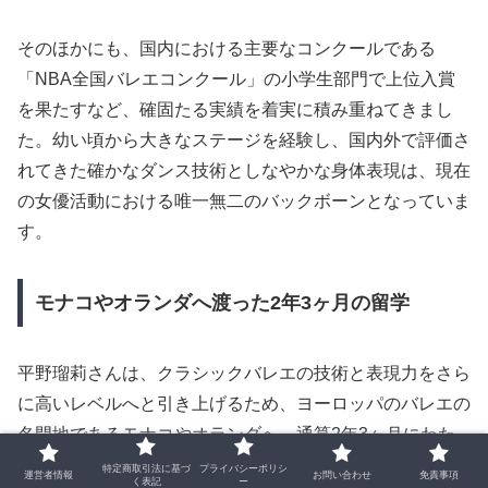
そのほかにも、国内における主要なコンクールである
「NBA全国バレエコンクール」の小学生部門で上位入賞
を果たすなど、確固たる実績を着実に積み重ねてきまし
た。幼い頃から大きなステージを経験し、国内外で評価さ
れてきた確かなダンス技術としなやかな身体表現は、現在
の女優活動における唯一無二のバックボーンとなっていま
す。
モナコやオランダへ渡った2年3ヶ月の留学
平野瑠莉さんは、クラシックバレエの技術と表現力をさら
に高いレベルへと引き上げるため、ヨーロッパのバレエの
名門地であるモナコやオランダへ、通算2年3ヶ月にわた
り留学をしていました。世界のトップダンサーたちが憧れ
特定商取引法に基づ
プライバシーポリシ
運営者情報
お問い合わせ
免責事項
く表記
ー