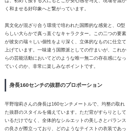
は、初めて接する人にもどこか安心感を与え、現場を温か
く和ませる好印象へと繋がっています。
異文化が混ざり合う環境で培われた国際的な感覚と、O型
らしい大らかで真っ直ぐなキャラクター。この二つの要素
が彼女の瑞々しい個性をより深く、立体的なものに仕立て
上げています。一味違う国際派としての佇まいが、これか
らの芸能活動においてどのような唯一無二の存在感になっ
ていくのか、非常に楽しみなポイントです。
身長160センチの抜群のプロポーション
平野瑠莉さんの身長は160センチメートルで、均整の取れ
た抜群のスタイルを備えています。ただ背がすらりとして
いるだけでなく、全体的なシルエットの美しさとバランス
の良さが際立っており、どのようなテイストの衣装であっ