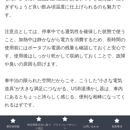
ぎずちょうど良い飲み頃温度に仕上げられるのも魅力で
す。
注意点としては、停車中でも通気性を確保した状態で使う
こと。加熱中は静かながら電力を消費するため、長時間の
使用前にはポータブル電源の残量も確認しておくと安心で
す。使用後はしっかり乾かして収納しておくことで、故障
や臭いの原因も防げます。
車中泊の限られた空間だからこそ、こうした“小さな電気
道具”が大きな満足につながる。USB湯沸かし器は、車内
にあるとちょっと誇らしく感じる、便利な相棒になってく
れるはずです。
コーヒー湯沸かしにUSB湯沸かし器が最適
特定商取引法に基づ
プライバシーポリシ
運営者情報
お問い合わせ
免責事項
く表記
ー