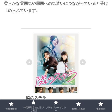
柔らかな雰囲気や周囲への気遣いにつながっていると受け
止められています。
隣のステラ
特定商取引法に基づ
プライバシーポリシ
運営者情報
お問い合わせ
免責事項
く表記
ー
Amazonで見る