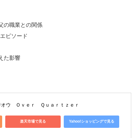
父の職業との関係
流エピソード
えた影響
ジオウ　Ｏｖｅｒ　Ｑｕａｒｔｚｅｒ
楽天市場で見る
Yahoo!ショッピングで見る