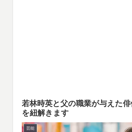
若林時英と父の職業が与えた俳
を紐解きます
芸能