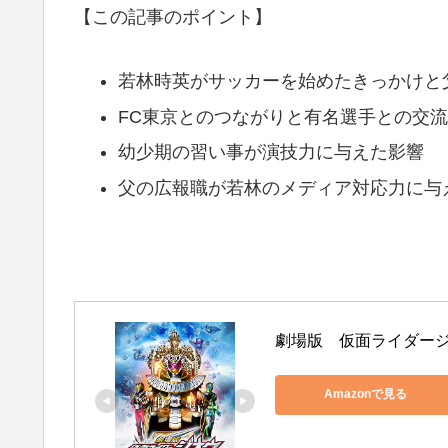
【この記事のポイント】
若林時英がサッカーを始めたきっかけと
FC東京とのつながりと有名選手との交
幼少期の習い事が演技力に与えた影響
父の広報職が若林のメディア対応力に与
劇場版　仮面ライダー
Amazonで見る