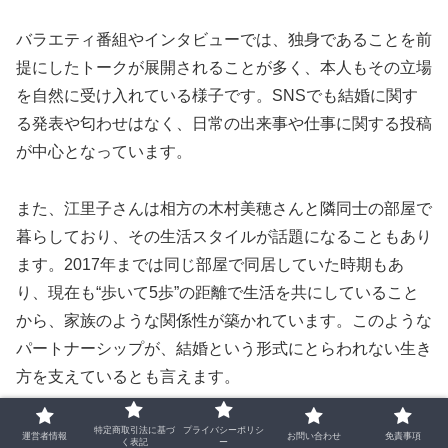
バラエティ番組やインタビューでは、独身であることを前
提にしたトークが展開されることが多く、本人もその立場
を自然に受け入れている様子です。SNSでも結婚に関す
る発表や匂わせはなく、日常の出来事や仕事に関する投稿
が中心となっています。
また、江里子さんは相方の木村美穂さんと隣同士の部屋で
暮らしており、その生活スタイルが話題になることもあり
ます。2017年までは同じ部屋で同居していた時期もあ
り、現在も“歩いて5歩”の距離で生活を共にしていること
から、家族のような関係性が築かれています。このような
パートナーシップが、結婚という形式にとらわれない生き
方を支えているとも言えます。
結婚していないことに対して、特別な理由や否定的な感情
特定商取引法に基づ
プライバシーポリシ
運営者情報
お問い合わせ
免責事項
く表記
ー