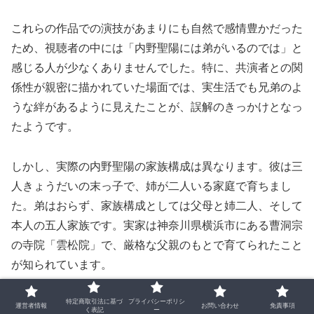
これらの作品での演技があまりにも自然で感情豊かだった
ため、視聴者の中には「内野聖陽には弟がいるのでは」と
感じる人が少なくありませんでした。特に、共演者との関
係性が親密に描かれていた場面では、実生活でも兄弟のよ
うな絆があるように見えたことが、誤解のきっかけとなっ
たようです。
しかし、実際の内野聖陽の家族構成は異なります。彼は三
人きょうだいの末っ子で、姉が二人いる家庭で育ちまし
た。弟はおらず、家族構成としては父母と姉二人、そして
本人の五人家族です。実家は神奈川県横浜市にある曹洞宗
の寺院「雲松院」で、厳格な父親のもとで育てられたこと
が知られています。
特定商取引法に基づ
プライバシーポリシ
俳優としての内野聖陽は、役柄に深く入り込み、感情の機
運営者情報
お問い合わせ
免責事項
く表記
ー