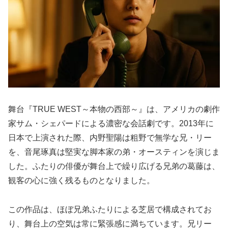
舞台『TRUE WEST～本物の西部～』は、アメリカの劇作
家サム・シェパードによる濃密な会話劇です。2013年に
日本で上演された際、内野聖陽は粗野で無学な兄・リー
を、音尾琢真は堅実な脚本家の弟・オースティンを演じま
した。ふたりの俳優が舞台上で繰り広げる兄弟の葛藤は、
観客の心に強く残るものとなりました。
この作品は、ほぼ兄弟ふたりによる芝居で構成されてお
り、舞台上の空気は常に緊張感に満ちています。兄リー