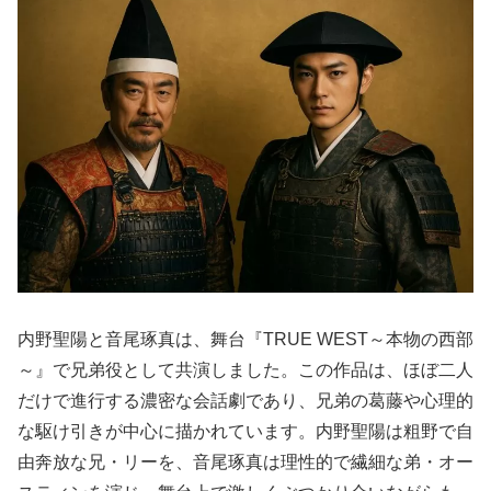
内野聖陽と音尾琢真は、舞台『TRUE WEST～本物の西部
～』で兄弟役として共演しました。この作品は、ほぼ二人
だけで進行する濃密な会話劇であり、兄弟の葛藤や心理的
な駆け引きが中心に描かれています。内野聖陽は粗野で自
由奔放な兄・リーを、音尾琢真は理性的で繊細な弟・オー