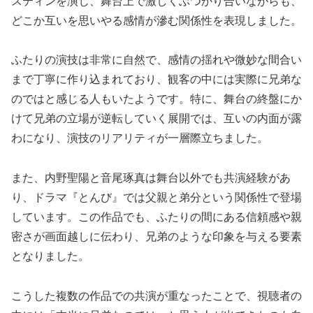
スティンを演じ、舞台上で激しくぶつかり合いながらも、
どこか互いを思いやる感情が滲む関係性を表現しました。
ふたりの演技は非常に自然で、感情の揺れや微妙な間合い
まで丁寧に作り込まれており、観客の中には実際に兄弟な
のではと感じる人もいたようです。特に、舞台の終盤にか
けて兄弟の立場が逆転していく展開では、互いの内面が露
わになり、演技のリアリティが一層際立ちました。
また、内野聖陽と音尾琢真は舞台以外でも共演経験があ
り、ドラマ『とんび』では父親と弟分という関係性で登場
しています。この作品でも、ふたりの間にある信頼感や親
密さが画面越しに伝わり、兄弟のような印象を与える要素
となりました。
こうした複数の作品での共演が重なったことで、視聴者の