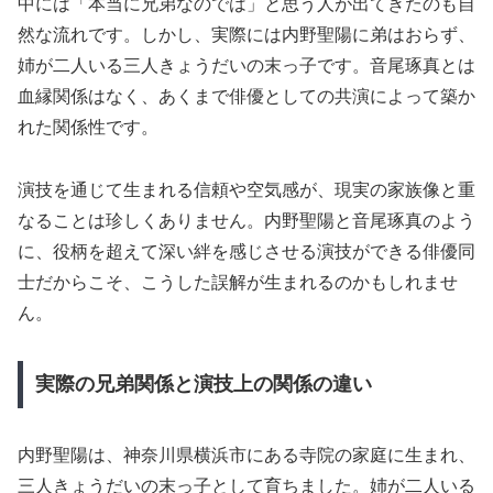
中には「本当に兄弟なのでは」と思う人が出てきたのも自
然な流れです。しかし、実際には内野聖陽に弟はおらず、
姉が二人いる三人きょうだいの末っ子です。音尾琢真とは
血縁関係はなく、あくまで俳優としての共演によって築か
れた関係性です。
演技を通じて生まれる信頼や空気感が、現実の家族像と重
なることは珍しくありません。内野聖陽と音尾琢真のよう
に、役柄を超えて深い絆を感じさせる演技ができる俳優同
士だからこそ、こうした誤解が生まれるのかもしれませ
ん。
実際の兄弟関係と演技上の関係の違い
内野聖陽は、神奈川県横浜市にある寺院の家庭に生まれ、
三人きょうだいの末っ子として育ちました。姉が二人いる