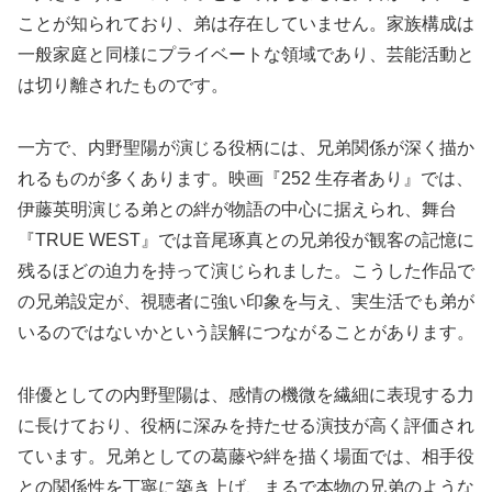
ことが知られており、弟は存在していません。家族構成は
一般家庭と同様にプライベートな領域であり、芸能活動と
は切り離されたものです。
一方で、内野聖陽が演じる役柄には、兄弟関係が深く描か
れるものが多くあります。映画『252 生存者あり』では、
伊藤英明演じる弟との絆が物語の中心に据えられ、舞台
『TRUE WEST』では音尾琢真との兄弟役が観客の記憶に
残るほどの迫力を持って演じられました。こうした作品で
の兄弟設定が、視聴者に強い印象を与え、実生活でも弟が
いるのではないかという誤解につながることがあります。
俳優としての内野聖陽は、感情の機微を繊細に表現する力
に長けており、役柄に深みを持たせる演技が高く評価され
ています。兄弟としての葛藤や絆を描く場面では、相手役
との関係性を丁寧に築き上げ、まるで本物の兄弟のような