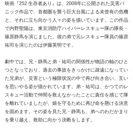
映画『252 生存者あり』は、2008年に公開された災害パ
ニック作品で、首都圏を襲う巨大台風による未曾有の危機
と、それに立ち向かう人々の姿を描いています。この作品
で内野聖陽は、東京消防庁ハイパーレスキュー隊の隊長・
篠原静馬を演じました。彼の弟で元レスキュー隊員の篠原
祐司を演じたのは伊藤英明です。
劇中では、兄・静馬と弟・祐司の関係性が物語の軸のひと
つとなっており、過去の事故をきっかけに疎遠になってい
た兄弟が、災害という極限状況の中で再び向き合い、互い
を思いやる姿が描かれています。弟・祐司は、かつてのレ
スキュー活動で仲間を救えなかったことに責任を感じて隊
を離れていましたが、娘を守るために再び命を懸ける決意
を固めます。その姿を見た兄・静馬も、弟へのわだかまり
を乗り越え、救助に向かう決断をします。