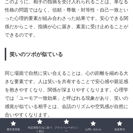
このように、相手の指摘を受け入れられることは、単なる
性格の問題ではなく、信頼・尊敬・対等性・自己一致とい
った心理的要素が組み合わさった結果です。安心できる関
係だからこそ、指摘が心に届き、素直に受け止めることが
できるのです。
笑いのツボが似ている
同じ場面で自然に笑い合えることは、心の距離を縮める大
きな要素です。人は笑いを共有することで安心感や親近感
を抱きやすくなり、関係が深まりやすくなります。心理学
では「ユーモア一致効果」と呼ばれる現象があり、笑いの
感覚が似ている相手とは、会話のリズムや空気感が自然に
合いやすくなります。
特定商取引法に基づ
プライバシーポリシ
運営者情報
お問い合わせ
免責事項
笑いには脳内でエンドルフィンを分泌させ、ストレスを軽
く表記
ー