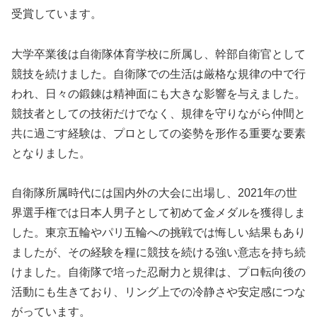
受賞しています。
大学卒業後は自衛隊体育学校に所属し、幹部自衛官として
競技を続けました。自衛隊での生活は厳格な規律の中で行
われ、日々の鍛錬は精神面にも大きな影響を与えました。
競技者としての技術だけでなく、規律を守りながら仲間と
共に過ごす経験は、プロとしての姿勢を形作る重要な要素
となりました。
自衛隊所属時代には国内外の大会に出場し、2021年の世
界選手権では日本人男子として初めて金メダルを獲得しま
した。東京五輪やパリ五輪への挑戦では悔しい結果もあり
ましたが、その経験を糧に競技を続ける強い意志を持ち続
けました。自衛隊で培った忍耐力と規律は、プロ転向後の
活動にも生きており、リング上での冷静さや安定感につな
がっています。