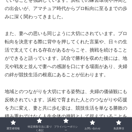
ていることを強調しています。浜松での練習環境や仲間と
の出会いが、アマチュア時代からプロ転向に至るまでの歩
みに深く関わってきました。
また、妻への思いも同じように大切にされています。プロ
転向を決意する際に背中を押してくれた言葉や、日々の生
活で支えてくれる存在があるからこそ、挑戦を続けること
ができると語っています。試合で勝利を収めた後には、地
元や戦友と並んで妻への感謝を口にする場面があり、夫婦
の絆が競技生活の根底にあることが伝わります。
地域とのつながりを大切にする姿勢は、夫婦の価値観にも
反映されています。浜松で育まれた人とのつながりや応援
を力に変え、妻と共に歩む姿は、競技生活を単なる勝敗の
積み重ねではなく人生全体の挑戦として捉えていることを
示しています。家庭と地域の支えが一体となり、坪井智也
特定商取引法に基づ
プライバシーポリシ
運営者情報
お問い合わせ
免責事項
く表記
ー