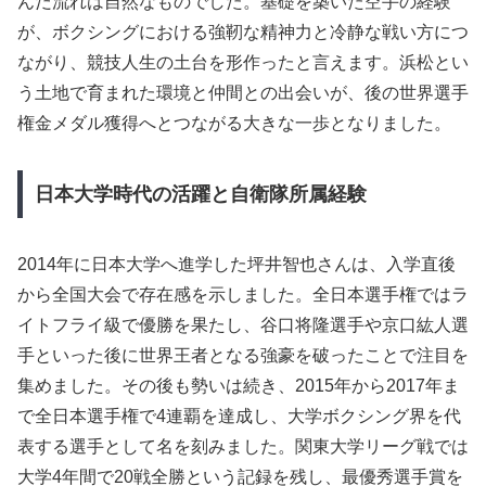
んだ流れは自然なものでした。基礎を築いた空手の経験
が、ボクシングにおける強靭な精神力と冷静な戦い方につ
ながり、競技人生の土台を形作ったと言えます。浜松とい
う土地で育まれた環境と仲間との出会いが、後の世界選手
権金メダル獲得へとつながる大きな一歩となりました。
日本大学時代の活躍と自衛隊所属経験
2014年に日本大学へ進学した坪井智也さんは、入学直後
から全国大会で存在感を示しました。全日本選手権ではラ
イトフライ級で優勝を果たし、谷口将隆選手や京口紘人選
手といった後に世界王者となる強豪を破ったことで注目を
集めました。その後も勢いは続き、2015年から2017年ま
で全日本選手権で4連覇を達成し、大学ボクシング界を代
表する選手として名を刻みました。関東大学リーグ戦では
大学4年間で20戦全勝という記録を残し、最優秀選手賞を