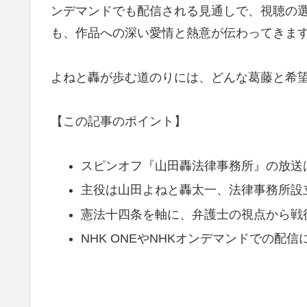
ンデマンドでも配信される見通しで、視聴の
も、作品への深い愛情と熱意が伝わってきま
よねと轟が歩む道のりには、どんな葛藤と希
【この記事のポイント】
スピンオフ『山田轟法律事務所』の放送は
主役は山田よねと轟太一、法律事務所設
憲法十四条を軸に、弁護士の視点から戦
NHK ONEやNHKオンデマンドでの配