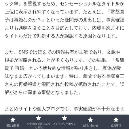
ック率」を重視するため、センセーショナルなタイトルが
上位に表示されやすくなっています。たとえば、「常盤貴
子は再婚なのか？」といった疑問形の見出しは、事実確認
よりも興味を引くことを目的としており、内容を読まずに
タイトルだけで判断する人が誤認する原因となります。
また、SNSでは短文での情報共有が主流であり、文脈や
根拠が省略されることが多くあります。その結果、「常盤
貴子 再婚」という断片的な情報が独り歩きし、真偽が曖
昧なまま広がってしまいます。特に、義父である長塚京三
さんの再婚報道と混同された投稿が拡散されたことで、誤
解がさらに深まる事態となりました。
まとめサイトや個人ブログでも、事実確認が不十分なまま
記事が作成されるケースがあり、過去の出演作や年齢、プ
特定商取引法に基づ
プライバシーポリシ
ライベートの非公開性などを根拠に「再婚の可能性」とい
運営者情報
お問い合わせ
免責事項
く表記
ー