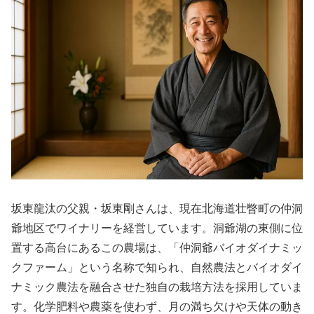
坂東龍汰の父親・坂東剛さんは、現在北海道壮瞥町の仲洞
爺地区でワイナリーを経営しています。洞爺湖の東側に位
置する高台にあるこの農場は、「仲洞爺バイオダイナミッ
クファーム」という名称で知られ、自然農法とバイオダイ
ナミック農法を融合させた独自の栽培方法を採用していま
す。化学肥料や農薬を使わず、月の満ち欠けや天体の動き