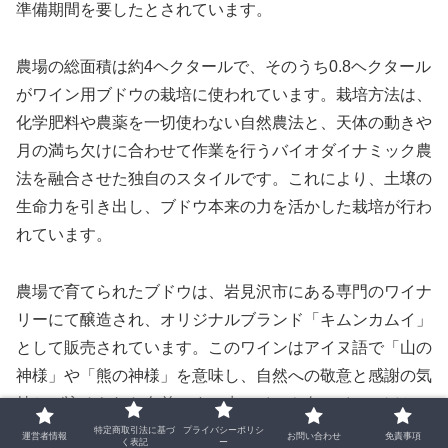
準備期間を要したとされています。
農場の総面積は約4ヘクタールで、そのうち0.8ヘクタール
がワイン用ブドウの栽培に使われています。栽培方法は、
化学肥料や農薬を一切使わない自然農法と、天体の動きや
月の満ち欠けに合わせて作業を行うバイオダイナミック農
法を融合させた独自のスタイルです。これにより、土壌の
生命力を引き出し、ブドウ本来の力を活かした栽培が行わ
れています。
農場で育てられたブドウは、岩見沢市にある専門のワイナ
リーにて醸造され、オリジナルブランド「キムンカムイ」
として販売されています。このワインはアイヌ語で「山の
神様」や「熊の神様」を意味し、自然への敬意と感謝の気
持ちが込められた名前です。赤ワインや白ワインのほか、
自然栽培によるブドウジュースも製造されており、地元の
特定商取引法に基づ
プライバシーポリシ
運営者情報
お問い合わせ
免責事項
く表記
ー