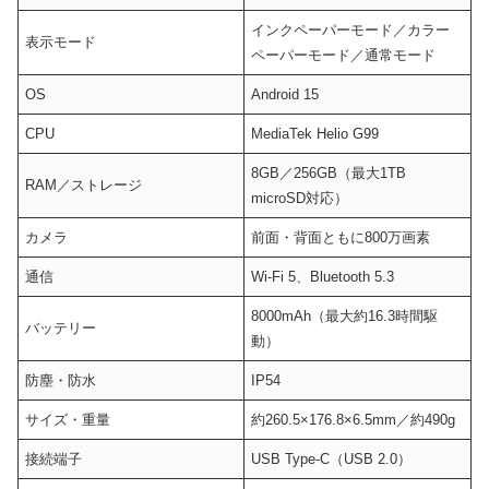
インクペーパーモード／カラー
表示モード
ペーパーモード／通常モード
OS
Android 15
CPU
MediaTek Helio G99
8GB／256GB（最大1TB
RAM／ストレージ
microSD対応）
カメラ
前面・背面ともに800万画素
通信
Wi-Fi 5、Bluetooth 5.3
8000mAh（最大約16.3時間駆
バッテリー
動）
防塵・防水
IP54
サイズ・重量
約260.5×176.8×6.5mm／約490g
接続端子
USB Type-C（USB 2.0）