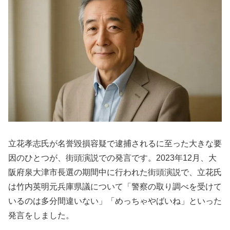
立花孝志氏が名誉毀損容疑で逮捕されるに至った大きな要
因のひとつが、街頭演説での発言です。2023年12月、大
阪府泉大津市長選の期間中に行われた街頭演説で、立花氏
は竹内英明元兵庫県議について「警察の取り調べを受けて
いるのは多分間違いない」「めっちゃやばいね」といった
発言をしました。