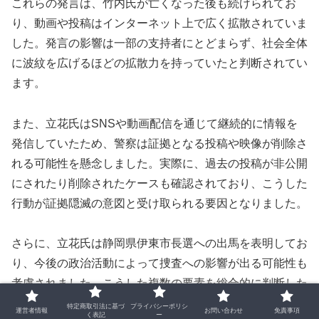
これらの発言は、竹内氏が亡くなった後も続けられてお
り、動画や投稿はインターネット上で広く拡散されていま
した。発言の影響は一部の支持者にとどまらず、社会全体
に波紋を広げるほどの拡散力を持っていたと判断されてい
ます。
また、立花氏はSNSや動画配信を通じて継続的に情報を
発信していたため、警察は証拠となる投稿や映像が削除さ
れる可能性を懸念しました。実際に、過去の投稿が非公開
にされたり削除されたケースも確認されており、こうした
行動が証拠隠滅の意図と受け取られる要因となりました。
さらに、立花氏は静岡県伊東市長選への出馬を表明してお
り、今後の政治活動によって捜査への影響が出る可能性も
考慮されました。こうした複数の要素を総合的に判断した
結果、兵庫県警は逮捕の必要性が高いと結論づけ、2025
特定商取引法に基づ
プライバシーポリシ
運営者情報
お問い合わせ
免責事項
く表記
ー