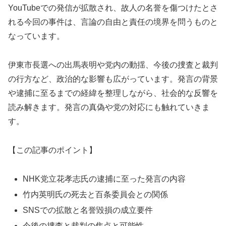
YouTubeでの発信が拡散され、故人の名誉を傷つけたとさ
れる今回の事件は、言論の自由と責任の境界を問うものと
なっています。
伊東市長選への出馬表明や党内の動揺、今後の捜査と裁判
の行方など、政治的な影響も広がっています。発言の背景
や逮捕に至るまでの経緯を整理しながら、社会的な反響を
読み解きます。発言の真偽や党の対応にも触れていきま
す。
【この記事のポイント】
NHK党立花孝志氏の逮捕に至った発言の内容
竹内英明氏の死去と百条委員会との関係
SNSでの拡散と名誉毀損の成立要件
今後の捜査と裁判の焦点と可能性