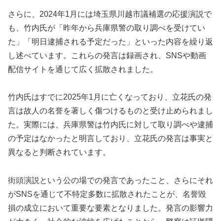
さらに、2024年1月には埼玉県川越市議補選の応援演説で
も、竹内氏が「昨年から兵庫県警の取り調べを受けてい
た」「明日逮捕される予定だった」といった内容を繰り返
し述べています。これらの発言は録画され、SNSや動画
配信サイトを通じて広く拡散されました。
竹内氏はすでに2025年1月に亡くなっており、立花氏の発
言は故人の名誉を著しく傷つけるものと受け止められまし
た。実際には、兵庫県警は竹内氏に対して取り調べや逮捕
の予定はなかったと明言しており、立花氏の発言は事実と
異なると判断されています。
街頭演説という公の場での発言であったこと、さらにそれ
がSNSを通じて不特定多数に拡散されたことが、名誉毀
損の成立において重要な要素となりました。発言の影響力