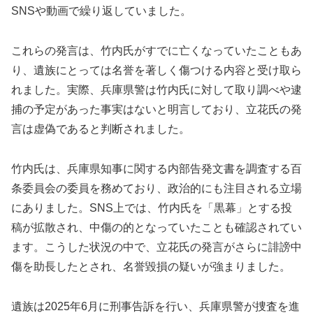
SNSや動画で繰り返していました。
これらの発言は、竹内氏がすでに亡くなっていたこともあ
り、遺族にとっては名誉を著しく傷つける内容と受け取ら
れました。実際、兵庫県警は竹内氏に対して取り調べや逮
捕の予定があった事実はないと明言しており、立花氏の発
言は虚偽であると判断されました。
竹内氏は、兵庫県知事に関する内部告発文書を調査する百
条委員会の委員を務めており、政治的にも注目される立場
にありました。SNS上では、竹内氏を「黒幕」とする投
稿が拡散され、中傷の的となっていたことも確認されてい
ます。こうした状況の中で、立花氏の発言がさらに誹謗中
傷を助長したとされ、名誉毀損の疑いが強まりました。
遺族は2025年6月に刑事告訴を行い、兵庫県警が捜査を進