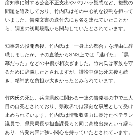
彦知事に対する公金不正支出やパワハラ疑惑など、複数の
問題を追及しており、竹内氏はその中心的な役割を担って
いました。告発文書の送付先にも名を連ねていたことか
ら、調査の初期段階から関与していたとされています。
知事選の投開票後、竹内氏は「一身上の都合」を理由に辞
職しましたが、その直後からSNS上では「逃げた」「黒
幕だった」などの中傷が相次ぎました。竹内氏は家族を守
るために辞職したとされますが、誹謗中傷は死去後も続
き、精神的な負担が大きかったとみられています。
竹内氏の死は、兵庫県政に関わる一連の告発者の中で三人
目の自死とされており、県政界では深刻な事態として受け
止められています。竹内氏は情報収集力に長けたベテラン
議員で、県民局長や担当課長らと同じ高校出身という縁も
あり、告発内容に強い関心を持っていたとされています。