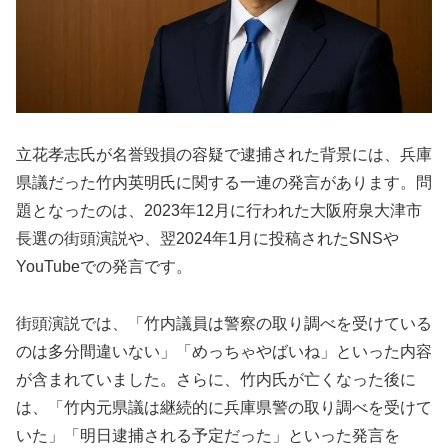
立花孝志氏が名誉毀損の容疑で逮捕された背景には、兵庫
県議だった竹内英明氏に関する一連の発言があります。問
題となったのは、2023年12月に行われた大阪府泉大津市
長選の街頭演説や、翌2024年1月に投稿されたSNSや
YouTubeでの発言です。
街頭演説では、「竹内議員は警察の取り調べを受けている
のは多分間違いない」「めっちゃやばいね」といった内容
が含まれていました。さらに、竹内氏が亡くなった後に
は、「竹内元県議は継続的に兵庫県警の取り調べを受けて
いた」「明日逮捕される予定だった」といった発言を