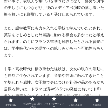
習い事は、表現力や集中力を養うだけでなく、姿勢や所作
の美しさにもつながり、後のメディア出演時の落ち着いた
振る舞いにも影響していると受け止められています。
また、語学教育にも力を入れる学校で学んでいたとされ、
英語をはじめとした外国語に触れる機会も多かったと考え
られます。のちにフランス留学を経験したとされる背景に
は、学生時代からの語学への親しみがあった可能性もあり
ます。
中学・高校時代に積み重ねた経験は、次女の現在の活動に
も自然に生かされています。音楽や芸術に触れてきたこと
で培われた感性、女子校で身につけた礼儀や品のある立ち
居振る舞いは、ドラマ出演やSNSでの発信においても印
象的な要素となっています。 学業と習い事をバランスよ
く続けてきた背景が、次女の落ち着いた雰囲気や柔らかな
特定商取引法に基づ
プライバシーポリシ
運営者情報
お問い合わせ
免責事項
く表記
ー