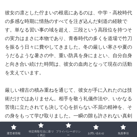
彼女の凛とした佇まいの根底にあるのは、中学・高校時代
の多感な時期に情熱のすべてを注ぎ込んだ剣道の経験で
す。単なる習い事の域を超え、三段という高段位を持つそ
の実力はまさに本物であり、青春時代の多くを道場で竹刀
を振るう日々に費やしてきました。冬の厳しい寒さや夏の
うだるような暑さの中、重い防具を身にまとい、自分自身
と向き合い続けた時間は、彼女の血肉となって現在の活動
を支えています。
厳しい稽古の積み重ねを通じて、彼女が手に入れたのは技
術だけではありません。相手を敬う礼儀作法や、いかなる
苦境に立たされても決して心を折らない不屈の精神を、そ
の身をもって学び取りました。一瞬の隙も許されない真剣
勝負の世界で磨かれた集中力は、現在の芸能活動における
特定商取引法に基づ
プライバシーポリシ
長時間の撮影や、瞬発的な表現力が求められる現場で遺憾
運営者情報
お問い合わせ
免責事項
く表記
ー