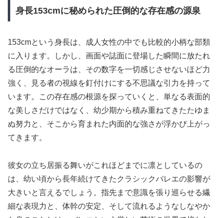
身長153cmに秘められた圧倒的な存在感の源泉
153cmという身長は、成人女性の中でも比較的小柄な部類
に入ります。しかし、画面や誌面に登場した瞬間に放たれ
る圧倒的なオーラは、その数字を一切感じさせないほど力
強く、見る者の視線を釘付けにする不思議な引力を持って
います。この存在感の根源を探っていくと、単なる表面的
な美しさだけではなく、幼少期から積み重ねてきたたゆま
ぬ努力と、そこから育まれた内面的な強さが浮かび上がっ
てきます。
彼女の立ち居振る舞いがこれほどまでに凛としているの
は、幼い頃から長年続けてきたクラシックバレエの影響が
大きいと言えるでしょう。指先まで意識を張り巡らせる繊
細な表現力と、体幹の安定、そして流れるようなしなやか