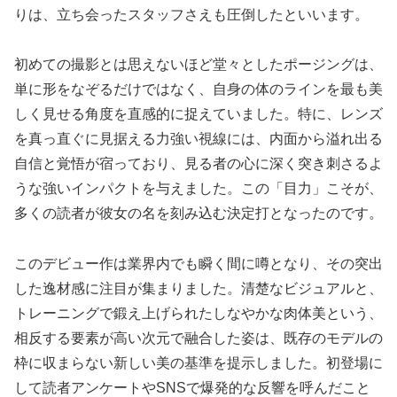
りは、立ち会ったスタッフさえも圧倒したといいます。
初めての撮影とは思えないほど堂々としたポージングは、
単に形をなぞるだけではなく、自身の体のラインを最も美
しく見せる角度を直感的に捉えていました。特に、レンズ
を真っ直ぐに見据える力強い視線には、内面から溢れ出る
自信と覚悟が宿っており、見る者の心に深く突き刺さるよ
うな強いインパクトを与えました。この「目力」こそが、
多くの読者が彼女の名を刻み込む決定打となったのです。
このデビュー作は業界内でも瞬く間に噂となり、その突出
した逸材感に注目が集まりました。清楚なビジュアルと、
トレーニングで鍛え上げられたしなやかな肉体美という、
相反する要素が高い次元で融合した姿は、既存のモデルの
枠に収まらない新しい美の基準を提示しました。初登場に
して読者アンケートやSNSで爆発的な反響を呼んだこと