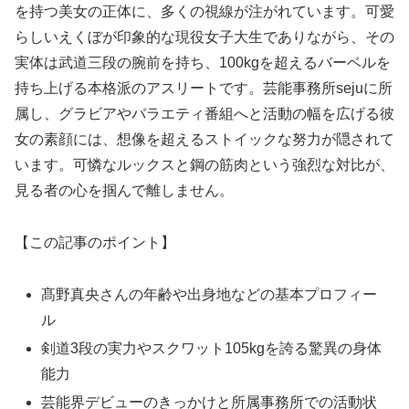
を持つ美女の正体に、多くの視線が注がれています。可愛
らしいえくぼが印象的な現役女子大生でありながら、その
実体は武道三段の腕前を持ち、100kgを超えるバーベルを
持ち上げる本格派のアスリートです。芸能事務所sejuに所
属し、グラビアやバラエティ番組へと活動の幅を広げる彼
女の素顔には、想像を超えるストイックな努力が隠されて
います。可憐なルックスと鋼の筋肉という強烈な対比が、
見る者の心を掴んで離しません。
【この記事のポイント】
髙野真央さんの年齢や出身地などの基本プロフィー
ル
剣道3段の実力やスクワット105kgを誇る驚異の身体
能力
芸能界デビューのきっかけと所属事務所での活動状