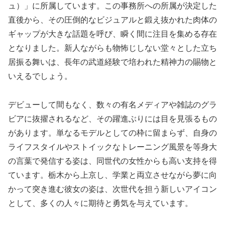
ュ）」に所属しています。この事務所への所属が決定した
直後から、その圧倒的なビジュアルと鍛え抜かれた肉体の
ギャップが大きな話題を呼び、瞬く間に注目を集める存在
となりました。新人ながらも物怖じしない堂々とした立ち
居振る舞いは、長年の武道経験で培われた精神力の賜物と
いえるでしょう。
デビューして間もなく、数々の有名メディアや雑誌のグラ
ビアに抜擢されるなど、その躍進ぶりには目を見張るもの
があります。単なるモデルとしての枠に留まらず、自身の
ライフスタイルやストイックなトレーニング風景を等身大
の言葉で発信する姿は、同世代の女性からも高い支持を得
ています。栃木から上京し、学業と両立させながら夢に向
かって突き進む彼女の姿は、次世代を担う新しいアイコン
として、多くの人々に期待と勇気を与えています。