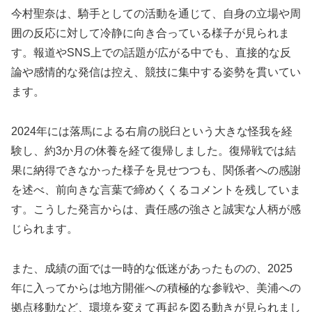
今村聖奈は、騎手としての活動を通じて、自身の立場や周
囲の反応に対して冷静に向き合っている様子が見られま
す。報道やSNS上での話題が広がる中でも、直接的な反
論や感情的な発信は控え、競技に集中する姿勢を貫いてい
ます。
2024年には落馬による右肩の脱臼という大きな怪我を経
験し、約3か月の休養を経て復帰しました。復帰戦では結
果に納得できなかった様子を見せつつも、関係者への感謝
を述べ、前向きな言葉で締めくくるコメントを残していま
す。こうした発言からは、責任感の強さと誠実な人柄が感
じられます。
また、成績の面では一時的な低迷があったものの、2025
年に入ってからは地方開催への積極的な参戦や、美浦への
拠点移動など、環境を変えて再起を図る動きが見られまし