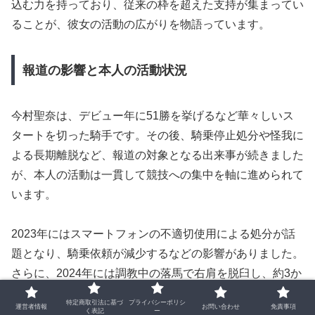
込む力を持っており、従来の枠を超えた支持が集まってい
ることが、彼女の活動の広がりを物語っています。
報道の影響と本人の活動状況
今村聖奈は、デビュー年に51勝を挙げるなど華々しいス
タートを切った騎手です。その後、騎乗停止処分や怪我に
よる長期離脱など、報道の対象となる出来事が続きました
が、本人の活動は一貫して競技への集中を軸に進められて
います。
2023年にはスマートフォンの不適切使用による処分が話
題となり、騎乗依頼が減少するなどの影響がありました。
さらに、2024年には調教中の落馬で右肩を脱臼し、約3か
月の戦線離脱を余儀なくされました。復帰後も急性腰痛を
特定商取引法に基づ
プライバシーポリシ
運営者情報
お問い合わせ
免責事項
発症するなど、体調面での不安が続いた時期もありまし
く表記
ー