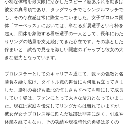
小柄な体格を最大限に活かしたスピード感あふれる動きは
彼女の真骨頂であり、タッグマッチでもシングルマッチで
も、その存在感は常に際立っていました。女子プロレス団
体「マーベラス」においては、単なる所属選手という枠を
超え、団体を象徴する看板選手の一人として、長年にわた
りリングの熱量を支え続けてきた存在です。その凛とした
佇まいと、試合で見せる激しい闘志のギャップも彼女の大
きな魅力となっています。
プロレスラーとしてのキャリアを通じて、数々の強敵と名
勝負を繰り広げ、タイトル戦の舞台にも何度も立ってきま
した。勝利の喜びも敗北の悔しさもすべてを糧にして成長
していく姿は、ファンにとって大きな活力となっていまし
た。現在は家庭を優先してリングからは離れていますが、
彼女が女子プロレス界に刻んだ足跡は非常に深く、引退や
休業を経てもなお、その功績や現役時代の勇姿は多くの