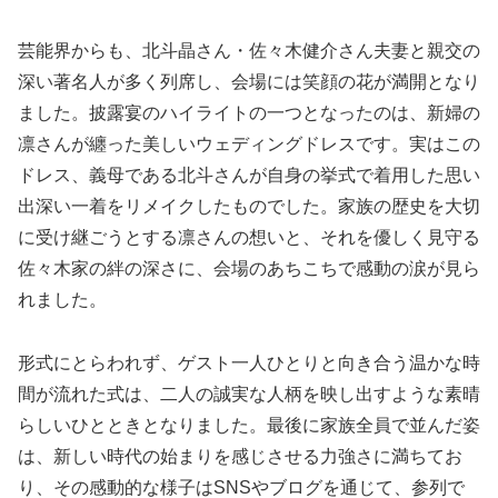
芸能界からも、北斗晶さん・佐々木健介さん夫妻と親交の
深い著名人が多く列席し、会場には笑顔の花が満開となり
ました。披露宴のハイライトの一つとなったのは、新婦の
凛さんが纏った美しいウェディングドレスです。実はこの
ドレス、義母である北斗さんが自身の挙式で着用した思い
出深い一着をリメイクしたものでした。家族の歴史を大切
に受け継ごうとする凛さんの想いと、それを優しく見守る
佐々木家の絆の深さに、会場のあちこちで感動の涙が見ら
れました。
形式にとらわれず、ゲスト一人ひとりと向き合う温かな時
間が流れた式は、二人の誠実な人柄を映し出すような素晴
らしいひとときとなりました。最後に家族全員で並んだ姿
は、新しい時代の始まりを感じさせる力強さに満ちてお
り、その感動的な様子はSNSやブログを通じて、参列で