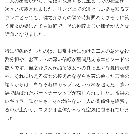
二人の出会いから、結婚を決意するに至るまでの秘話が
次々と披露されました。リング上での凛々しい姿を知るフ
ァンにとっても、健之介さんの隣で時折照れくさそうに笑
う彼女の姿はとても新鮮で、その仲睦まじい様子が大きな
話題となりました。
特に印象的だったのは、日常生活における二人の意外な役
割分担や、お互いへの深い信頼が垣間見えるエピソードの
数々です。健之介さんが語る彼女への真っ直ぐな愛情表現
や、それに応える彼女の控えめながらも芯の通った言葉の
端々からは、単なる新婚カップルという枠を超えた、強い
絆で結ばれたパートナーシップが感じられました。番組の
レギュラー陣からも、その飾らない二人の関係性を絶賛す
る声が上がり、スタジオ全体が幸せな空気に包まれていま
した。