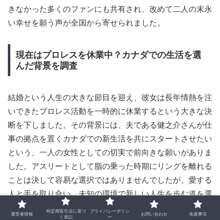
きなかった多くのファンにも共有され、改めて二人の末永
い幸せを願う声が全国から寄せられました。
現在はプロレスを休業中？カナダでの生活を選
んだ背景を調査
結婚という人生の大きな節目を迎え、彼女は長年情熱を注
いできたプロレス活動を一時的に休業するという大きな決
断を下しました。その背景には、夫である健之介さんが仕
事の拠点を置くカナダでの新生活を共にスタートさせたい
という、一人の女性としての切実で前向きな願いがありま
した。アスリートとして脂の乗った時期にリングを離れる
ことは決して容易な選択ではありませんでしたが、愛する
人と手を取り合い、未知の環境で新しい人生を歩む道を選
んだその姿は、非常に勇気ある決断として周囲の心に深く
特定商取引法に基づ
プライバシーポリシ
運営者情報
お問い合わせ
免責事項
く表記
ー