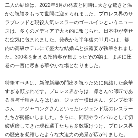
二人の結婚は、2022年5月の発表と同時に大きな驚きと温
かな祝福をもって世間に迎えられました。プロレス界のサ
ラブレッドと現役人気レスラーのゴールインというニュー
スは、多くのメディアで大々的に報じられ、日本中が幸せ
な空気に包まれました。発表から半年後の11月には、都
内の高級ホテルにて盛大な結婚式と披露宴が執筆されまし
た。300名を超える招待客が集まったその宴は、まさに圧
巻の一言に尽きる華やかな場となりました。
特筆すべきは、新郎新婦の門出を祝うために集結した豪華
すぎる顔ぶれです。プロレス界からは、凛さんの師匠であ
る長与千種さんをはじめ、ジャガー横田さん、ダンプ松本
さん、アジャコングさんといったレジェンド級のレスラー
たちが勢揃いしました。さらに、同期やライバルとして切
磋琢磨してきた現役選手たちも多数駆けつけ、プロレス界
の歴史を凝縮したような大迫力の光景が広がりました。