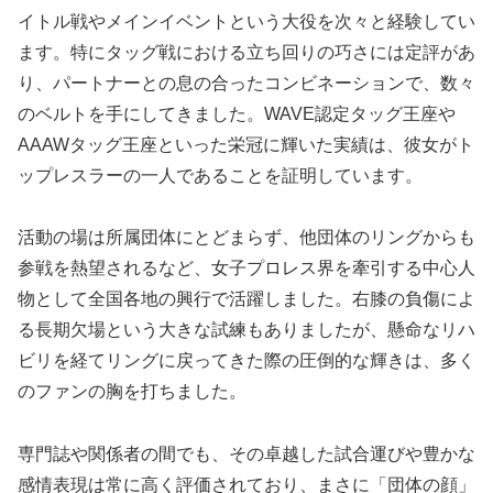
イトル戦やメインイベントという大役を次々と経験してい
ます。特にタッグ戦における立ち回りの巧さには定評があ
り、パートナーとの息の合ったコンビネーションで、数々
のベルトを手にしてきました。WAVE認定タッグ王座や
AAAWタッグ王座といった栄冠に輝いた実績は、彼女がト
ップレスラーの一人であることを証明しています。
活動の場は所属団体にとどまらず、他団体のリングからも
参戦を熱望されるなど、女子プロレス界を牽引する中心人
物として全国各地の興行で活躍しました。右膝の負傷によ
る長期欠場という大きな試練もありましたが、懸命なリハ
ビリを経てリングに戻ってきた際の圧倒的な輝きは、多く
のファンの胸を打ちました。
専門誌や関係者の間でも、その卓越した試合運びや豊かな
感情表現は常に高く評価されており、まさに「団体の顔」