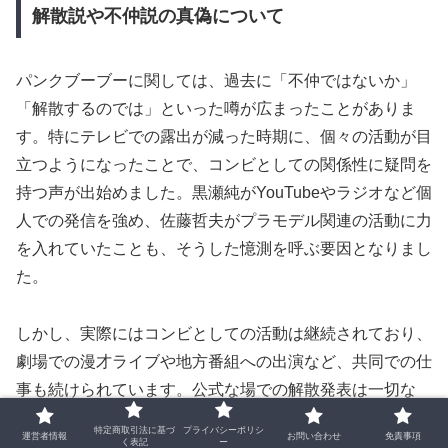
解散説や不仲説の真偽について
パンクブーブーに関しては、過去に「不仲ではないか」
「解散するのでは」といった噂が広まったことがありま
す。特にテレビでの露出が減った時期に、個々の活動が目
立つようになったことで、コンビとしての関係性に疑問を
持つ声が出始めました。黒瀬純がYouTubeやラジオなど個
人での発信を強め、佐藤哲夫がプラモデル関連の活動に力
を入れていたことも、そうした憶測を呼ぶ要因となりまし
た。
しかし、実際にはコンビとしての活動は継続されており、
劇場での漫才ライブや地方番組への出演など、共同での仕
事も続けられています。公式な場での解散発表は一切な
く、現在も吉本興業に所属するコンビとして登録されてい
特定商取引法に基づ
プライバシーポリシ
運営者情報
お問い合わせ
免責事項
く表記
ー
ます。また、両者とも家庭を持ち、生活とのバランスを重