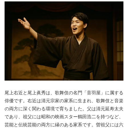
尾上右近と尾上眞秀は、歌舞伎の名門「音羽屋」に属する
俳優です。右近は清元宗家の家系に生まれ、歌舞伎と音楽
の両方に深く関わる環境で育ちました。父は清元延寿太夫
であり、祖父には昭和の映画スター鶴田浩二を持つなど、
芸能と伝統芸能の両方に縁のある家系です。曽祖父には六