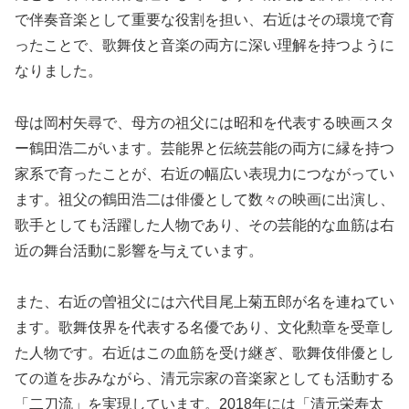
で伴奏音楽として重要な役割を担い、右近はその環境で育
ったことで、歌舞伎と音楽の両方に深い理解を持つように
なりました。
母は岡村矢尋で、母方の祖父には昭和を代表する映画スタ
ー鶴田浩二がいます。芸能界と伝統芸能の両方に縁を持つ
家系で育ったことが、右近の幅広い表現力につながってい
ます。祖父の鶴田浩二は俳優として数々の映画に出演し、
歌手としても活躍した人物であり、その芸能的な血筋は右
近の舞台活動に影響を与えています。
また、右近の曽祖父には六代目尾上菊五郎が名を連ねてい
ます。歌舞伎界を代表する名優であり、文化勲章を受章し
た人物です。右近はこの血筋を受け継ぎ、歌舞伎俳優とし
ての道を歩みながら、清元宗家の音楽家としても活動する
「二刀流」を実現しています。2018年には「清元栄寿太