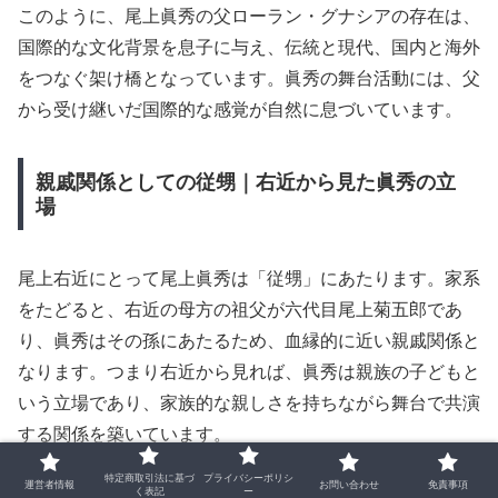
このように、尾上眞秀の父ローラン・グナシアの存在は、
国際的な文化背景を息子に与え、伝統と現代、国内と海外
をつなぐ架け橋となっています。眞秀の舞台活動には、父
から受け継いだ国際的な感覚が自然に息づいています。
親戚関係としての従甥｜右近から見た眞秀の立
場
尾上右近にとって尾上眞秀は「従甥」にあたります。家系
をたどると、右近の母方の祖父が六代目尾上菊五郎であ
り、眞秀はその孫にあたるため、血縁的に近い親戚関係と
なります。つまり右近から見れば、眞秀は親族の子どもと
いう立場であり、家族的な親しさを持ちながら舞台で共演
する関係を築いています。
特定商取引法に基づ
プライバシーポリシ
運営者情報
お問い合わせ
免責事項
く表記
ー
舞台上では二人が親子役を演じることもあり、特に『連獅