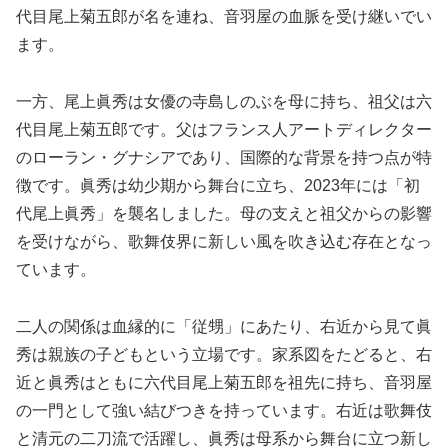
代目尾上菊五郎が名を連ね、音羽屋の血脈を受け継いでい
ます。
一方、尾上眞秀は女優の寺島しのぶを母に持ち、祖父は六
代目尾上菊五郎です。父はフランス人アートディレクター
のローラン・グナシアであり、国際的な背景を持つ点が特
徴です。眞秀は幼少期から舞台に立ち、2023年には「初
代尾上眞秀」を襲名しました。母の支えと祖父からの影響
を受けながら、歌舞伎界に新しい風を吹き込む存在となっ
ています。
二人の関係は血縁的に「従甥」にあたり、右近から見て眞
秀は親族の子どもという立場です。家系図をたどると、右
近と眞秀はともに六代目尾上菊五郎を祖先に持ち、音羽屋
の一門として強い結びつきを持っています。右近は歌舞伎
と清元の二刀流で活躍し、眞秀は母系から舞台に立つ新し