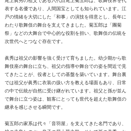
尾上眞秀の祖父である六代目尾上菊五郎は、歌舞伎界を代
表する名優であり、人間国宝としても知られています。江
戸の情緒を大切にした「和事」の演技を得意とし、長年に
わたり歌舞伎の舞台を支えてきました。菊五郎は「團菊
祭」などの大舞台で中心的な役割を担い、歌舞伎の伝統を
次世代へとつなぐ存在です。
眞秀は祖父の影響を強く受けて育ちました。幼少期から歌
舞伎座の舞台に立ち、祖父の指導や舞台での姿を間近で見
てきたことが、役者としての基盤を築いています。舞台裏
では祖父が眞秀に衣装の扱い方を教える場面もあり、日常
の中で伝統が自然に受け継がれています。祖父と孫が並ん
で舞台に立つ姿は、観客にとっても世代を超えた歌舞伎の
継承を感じさせる瞬間です。
菊五郎の家系は代々「音羽屋」を支えてきた名門であり、