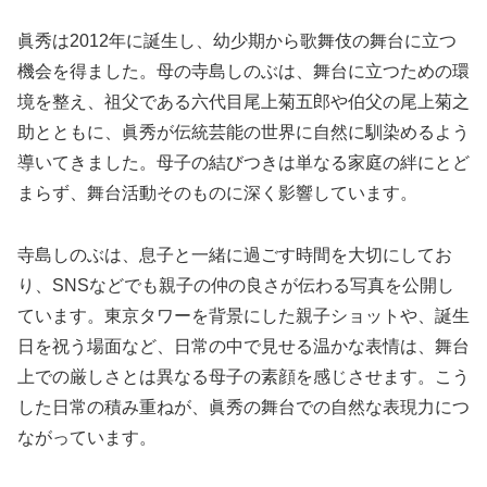
眞秀は2012年に誕生し、幼少期から歌舞伎の舞台に立つ
機会を得ました。母の寺島しのぶは、舞台に立つための環
境を整え、祖父である六代目尾上菊五郎や伯父の尾上菊之
助とともに、眞秀が伝統芸能の世界に自然に馴染めるよう
導いてきました。母子の結びつきは単なる家庭の絆にとど
まらず、舞台活動そのものに深く影響しています。
寺島しのぶは、息子と一緒に過ごす時間を大切にしてお
り、SNSなどでも親子の仲の良さが伝わる写真を公開し
ています。東京タワーを背景にした親子ショットや、誕生
日を祝う場面など、日常の中で見せる温かな表情は、舞台
上での厳しさとは異なる母子の素顔を感じさせます。こう
した日常の積み重ねが、眞秀の舞台での自然な表現力につ
ながっています。