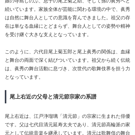
娘の寺島しのぶ、息子の尾上菊之助、そして孫の眞秀へと
続いています。家族全体が芸能に関わる環境の中で、眞秀
は自然に舞台人としての意識を育んできました。祖父の存
在は単なる血縁にとどまらず、舞台人としての姿勢や精神
を受け継ぐ大きな支えとなっています。
このように、六代目尾上菊五郎と尾上眞秀の関係は、血縁
と舞台の両面で深く結びついています。祖父から続く伝統
は、眞秀の舞台活動に息づき、次世代の歌舞伎界を担う力
となっています。
尾上右近の父母と清元節宗家の系譜
尾上右近は、江戸浄瑠璃「清元節」の宗家に生まれた俳優
です。父は七代目清元延寿太夫であり、清元節高輪派の家
元として伝統音楽を継承しています。清元は歌舞伎の舞台