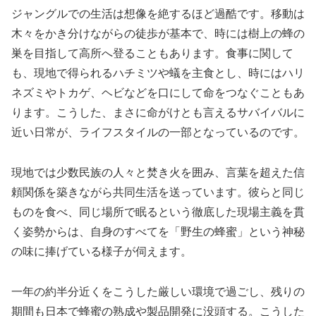
ジャングルでの生活は想像を絶するほど過酷です。移動は
木々をかき分けながらの徒歩が基本で、時には樹上の蜂の
巣を目指して高所へ登ることもあります。食事に関して
も、現地で得られるハチミツや蟻を主食とし、時にはハリ
ネズミやトカゲ、ヘビなどを口にして命をつなぐこともあ
ります。こうした、まさに命がけとも言えるサバイバルに
近い日常が、ライフスタイルの一部となっているのです。
現地では少数民族の人々と焚き火を囲み、言葉を超えた信
頼関係を築きながら共同生活を送っています。彼らと同じ
ものを食べ、同じ場所で眠るという徹底した現場主義を貫
く姿勢からは、自身のすべてを「野生の蜂蜜」という神秘
の味に捧げている様子が伺えます。
一年の約半分近くをこうした厳しい環境で過ごし、残りの
期間も日本で蜂蜜の熟成や製品開発に没頭する。こうした