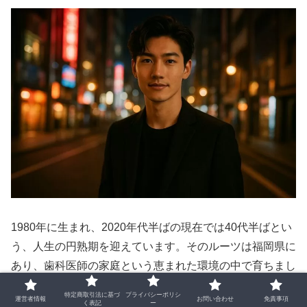
1980年に生まれ、2020年代半ばの現在では40代半ばとい
う、人生の円熟期を迎えています。そのルーツは福岡県に
あり、歯科医師の家庭という恵まれた環境の中で育ちまし
た。しかし、幼少期の過ごし方は他の子供たちとは少し異
特定商取引法に基づ
プライバシーポリシ
運営者情報
お問い合わせ
免責事項
なり、外で元気に遊び回るよりも、深海魚や昆虫、さらに
く表記
ー