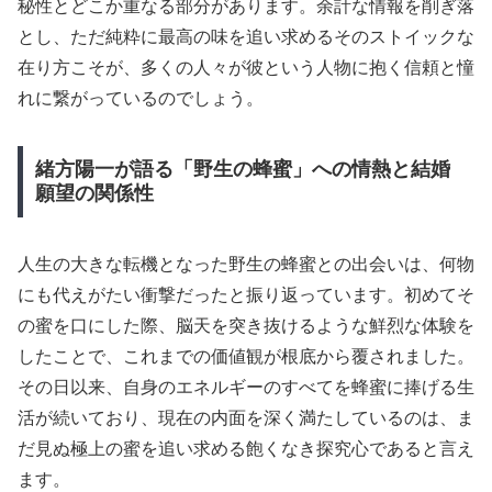
秘性とどこか重なる部分があります。余計な情報を削ぎ落
とし、ただ純粋に最高の味を追い求めるそのストイックな
在り方こそが、多くの人々が彼という人物に抱く信頼と憧
れに繋がっているのでしょう。
緒方陽一が語る「野生の蜂蜜」への情熱と結婚
願望の関係性
人生の大きな転機となった野生の蜂蜜との出会いは、何物
にも代えがたい衝撃だったと振り返っています。初めてそ
の蜜を口にした際、脳天を突き抜けるような鮮烈な体験を
したことで、これまでの価値観が根底から覆されました。
その日以来、自身のエネルギーのすべてを蜂蜜に捧げる生
活が続いており、現在の内面を深く満たしているのは、ま
だ見ぬ極上の蜜を追い求める飽くなき探究心であると言え
ます。