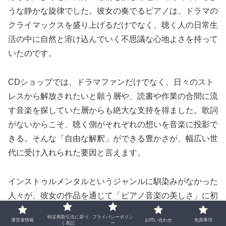
うな静かな旋律でした。彼女の奏でるピアノは、ドラマの
クライマックスを盛り上げるだけでなく、聴く人の日常生
活の中に自然と溶け込んでいく不思議な心地よさを持って
いたのです。
CDショップでは、ドラマファンだけでなく、日々のスト
レスから解放されたいと願う層や、読書や作業の合間に流
す音楽を探していた層からも絶大な支持を得ました。歌詞
がないからこそ、聴く側がそれぞれの想いを音楽に投影で
きる。そんな「自由な解釈」ができる豊かさが、幅広い世
代に受け入れられた要因と言えます。
インストゥルメンタルというジャンルに馴染みがなかった
人々が、彼女の作品を通じて「ピアノ音楽の美しさ」に初
めて触れるきっかけとなりました。チャートの上位を歌楽
特定商取引法に基づ
プライバシーポリシ
運営者情報
お問い合わせ
免責事項
曲が独占する中で放たれたこのヒットは、日本の音楽市場
く表記
ー