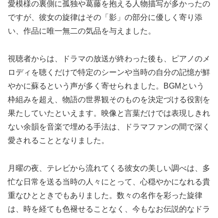
愛模様の裏側に孤独や葛藤を抱える人物描写が多かったの
ですが、彼女の旋律はその「影」の部分に優しく寄り添
い、作品に唯一無二の気品を与えました。
視聴者からは、ドラマの放送が終わった後も、ピアノのメ
ロディを聴くだけで特定のシーンや当時の自分の記憶が鮮
やかに蘇るという声が多く寄せられました。BGMという
枠組みを超え、物語の世界観そのものを決定づける役割を
果たしていたといえます。映像と言葉だけでは表現しきれ
ない余韻を音楽で埋める手法は、ドラマファンの間で深く
愛されることとなりました。
月曜の夜、テレビから流れてくる彼女の美しい調べは、多
忙な日常を送る当時の人々にとって、心穏やかになれる貴
重なひとときでもありました。数々の名作を彩った旋律
は、時を経ても色褪せることなく、今もなお伝説的なドラ