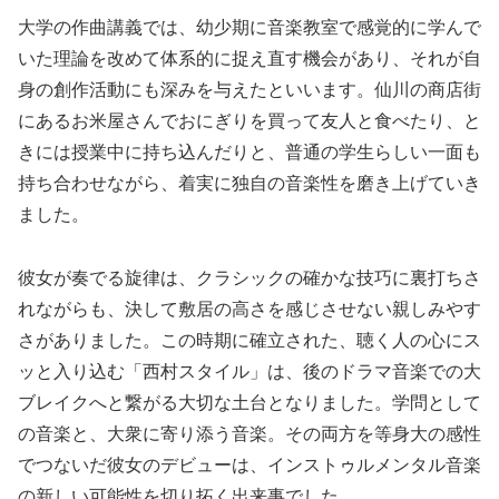
大学の作曲講義では、幼少期に音楽教室で感覚的に学んで
いた理論を改めて体系的に捉え直す機会があり、それが自
身の創作活動にも深みを与えたといいます。仙川の商店街
にあるお米屋さんでおにぎりを買って友人と食べたり、と
きには授業中に持ち込んだりと、普通の学生らしい一面も
持ち合わせながら、着実に独自の音楽性を磨き上げていき
ました。
彼女が奏でる旋律は、クラシックの確かな技巧に裏打ちさ
れながらも、決して敷居の高さを感じさせない親しみやす
さがありました。この時期に確立された、聴く人の心にス
ッと入り込む「西村スタイル」は、後のドラマ音楽での大
ブレイクへと繋がる大切な土台となりました。学問として
の音楽と、大衆に寄り添う音楽。その両方を等身大の感性
でつないだ彼女のデビューは、インストゥルメンタル音楽
の新しい可能性を切り拓く出来事でした。