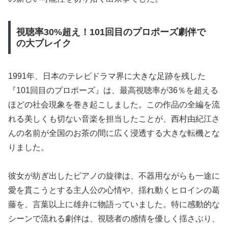
視聴率30%超え！101回目のプロポーズ劇伴で
の大ブレイク
1991年、日本のテレビドラマ界に大きな足跡を残した
『101回目のプロポーズ』は、最高視聴率が36％を超える
ほどの社会現象を巻き起こしました。この作品の全編を流
れる美しくも切ない音楽を担当したことが、西村由紀江さ
んの名前が全国のお茶の間に広く浸透する大きな転機とな
りました。
彼女が紡ぎ出したピアノの旋律は、不器用ながらも一途に
愛を貫こうとする主人公の心情や、揺れ動くヒロインの葛
藤を、言葉以上に雄弁に物語っていました。特に感動的な
シーンで流れる劇伴は、視聴者の感情を優しく揺さぶり、