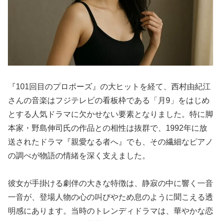
『101回目のプロポーズ』の大ヒットを経て、西村由紀江
さんの音楽はフジテレビの看板枠である「月9」をはじめ
とする人気ドラマに欠かせない要素となりました。特に脚
本家・野島伸司氏の作品との相性は抜群で、1992年に放
送されたドラマ『親愛なる者へ』でも、その繊細なピアノ
の調べが物語の情緒を深く支えました。
彼女が手掛ける劇伴の大きな特徴は、静寂の中に響く一音
一音が、登場人物の心の叫びやため息のように聞こえる透
明感にあります。当時のトレンディドラマは、華やかな恋