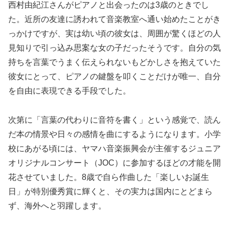
西村由紀江さんがピアノと出会ったのは3歳のときでし
た。近所の友達に誘われて音楽教室へ通い始めたことがき
っかけですが、実は幼い頃の彼女は、周囲が驚くほどの人
見知りで引っ込み思案な女の子だったそうです。自分の気
持ちを言葉でうまく伝えられないもどかしさを抱えていた
彼女にとって、ピアノの鍵盤を叩くことだけが唯一、自分
を自由に表現できる手段でした。
次第に「言葉の代わりに音符を書く」という感覚で、読ん
だ本の情景や日々の感情を曲にするようになります。小学
校にあがる頃には、ヤマハ音楽振興会が主催するジュニア
オリジナルコンサート（JOC）に参加するほどの才能を開
花させていました。8歳で自ら作曲した「楽しいお誕生
日」が特別優秀賞に輝くと、その実力は国内にとどまら
ず、海外へと羽躍します。