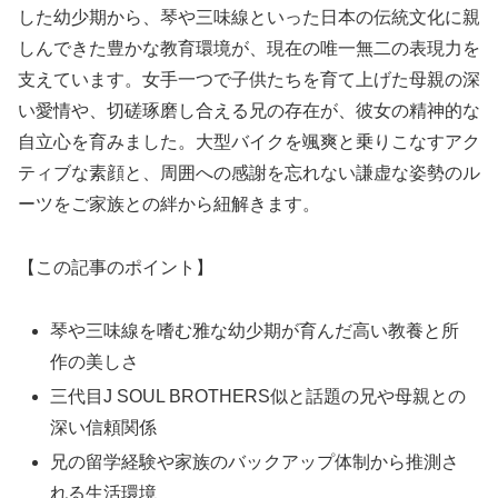
した幼少期から、琴や三味線といった日本の伝統文化に親
しんできた豊かな教育環境が、現在の唯一無二の表現力を
支えています。女手一つで子供たちを育て上げた母親の深
い愛情や、切磋琢磨し合える兄の存在が、彼女の精神的な
自立心を育みました。大型バイクを颯爽と乗りこなすアク
ティブな素顔と、周囲への感謝を忘れない謙虚な姿勢のル
ーツをご家族との絆から紐解きます。
【この記事のポイント】
琴や三味線を嗜む雅な幼少期が育んだ高い教養と所
作の美しさ
三代目J SOUL BROTHERS似と話題の兄や母親との
深い信頼関係
兄の留学経験や家族のバックアップ体制から推測さ
れる生活環境