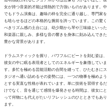
女が持つ音楽的才能は情熱的で力強いものがあります。中
でもドラム演奏は、趣味の枠を完全に通り越し、専門家を
も唸らせるほどの本格的な腕前を誇っています。この驚く
べきリズム感の土台には、幼少期から琴や三味線といった
和楽器に親しみ、多様な音の響きを身体に刻み込んできた
豊かな背景があります。
ドラムスティックを握り、パワフルにビートを刻む姿は、
彼女の中に眠る表現者としてのエネルギーを象徴していま
す。多忙を極める芸能活動の合間を縫って、ひたむきにス
タジオへ通い詰めるその姿勢には、一つの物事を極めよう
とする実直な性格が表れています。単に技術を習得するだ
けでなく、音を通じて感情を爆発させる時間は、彼女にと
って何物にも代えがたいリフレッシュのひとときでもあり
ます。