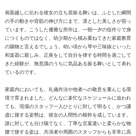
画面越しに伝わる彼女の立ち居振る舞いは、ふとした瞬間
の手の動きや背筋の伸び方にまで、凛とした美しさが宿っ
ています。こうした優雅な所作は、一朝一夕の役作りで身
につくものではなく、幼少期から積み重ねてきた家庭教育
の賜物と言えるでしょう。幼い頃から琴や三味線といった
和楽器に親しみ、正座をして自分を律する時間を過ごして
きた経験が、無意識のうちに気品ある振る舞いとして表れ
ているのです。
家庭内においても、礼儀作法や他者への敬意を重んじる環
境で育まれました。どんなに多忙なスケジュールに追われ
ても、現場のスタッフ一人ひとりに対して明るく、かつ謙
虚に接する姿勢は、彼女の人間性の根幹を成しています。
誰に対しても分け隔てなく、丁寧な言葉遣いと柔らかな物
腰で接する姿は、共演者や周囲のスタッフからも非常に高