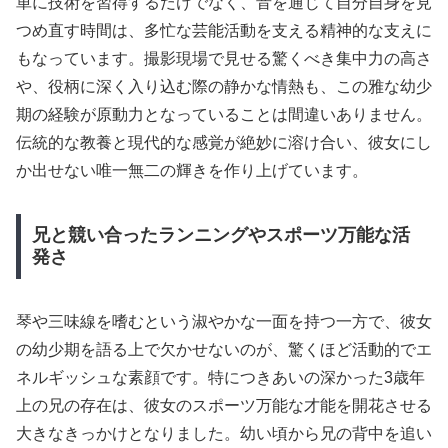
単に技術を習得するだけでなく、音を通じて自分自身を見
つめ直す時間は、多忙な芸能活動を支える精神的な支えに
もなっています。撮影現場で見せる驚くべき集中力の高さ
や、役柄に深く入り込む際の静かな情熱も、この雅な幼少
期の経験が原動力となっていることは間違いありません。
伝統的な教養と現代的な感覚が絶妙に溶け合い、彼女にし
か出せない唯一無二の輝きを作り上げています。
兄と競い合ったランニングやスポーツ万能な活
発さ
琴や三味線を嗜むという淑やかな一面を持つ一方で、彼女
の幼少期を語る上で欠かせないのが、驚くほど活動的でエ
ネルギッシュな素顔です。特につきあいの深かった3歳年
上の兄の存在は、彼女のスポーツ万能な才能を開花させる
大きなきっかけとなりました。幼い頃から兄の背中を追い