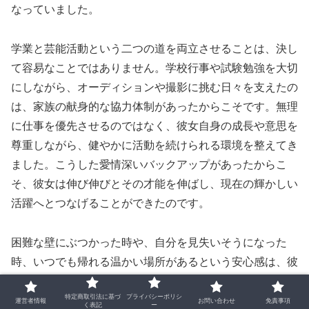
なっていました。
学業と芸能活動という二つの道を両立させることは、決し
て容易なことではありません。学校行事や試験勉強を大切
にしながら、オーディションや撮影に挑む日々を支えたの
は、家族の献身的な協力体制があったからこそです。無理
に仕事を優先させるのではなく、彼女自身の成長や意思を
尊重しながら、健やかに活動を続けられる環境を整えてき
ました。こうした愛情深いバックアップがあったからこ
そ、彼女は伸び伸びとその才能を伸ばし、現在の輝かしい
活躍へとつなげることができたのです。
困難な壁にぶつかった時や、自分を見失いそうになった
時、いつでも帰れる温かい場所があるという安心感は、彼
女にとって大きな心の拠り所となっています。家族からの
特定商取引法に基づ
プライバシーポリシ
揺るぎない信頼と深い愛情は、彼女が歩んできた道のりに
運営者情報
お問い合わせ
免責事項
く表記
ー