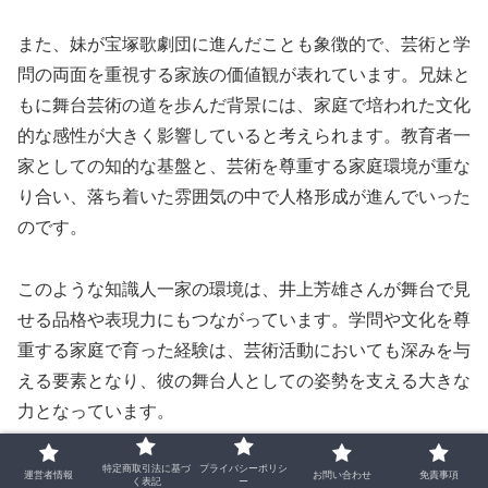
また、妹が宝塚歌劇団に進んだことも象徴的で、芸術と学
問の両面を重視する家族の価値観が表れています。兄妹と
もに舞台芸術の道を歩んだ背景には、家庭で培われた文化
的な感性が大きく影響していると考えられます。教育者一
家としての知的な基盤と、芸術を尊重する家庭環境が重な
り合い、落ち着いた雰囲気の中で人格形成が進んでいった
のです。
このような知識人一家の環境は、井上芳雄さんが舞台で見
せる品格や表現力にもつながっています。学問や文化を尊
重する家庭で育った経験は、芸術活動においても深みを与
える要素となり、彼の舞台人としての姿勢を支える大きな
力となっています。
特定商取引法に基づ
プライバシーポリシ
運営者情報
お問い合わせ
免責事項
教育と芸術を重視する家庭環境
く表記
ー