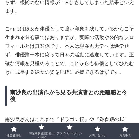
らず、根拠のない情報が一人歩きしてしまった結果といえ
ます。
これらは彼女が俳優として強い印象を残しているからこそ
生まれる関心事ではありますが、実際の活動や公的なプロ
フィールとは無関係です。本人は現在も大学へは進学せ
ず、俳優業一本に絞って日々の活動に邁進しています。正
確な情報を見極めることで、これからも俳優としてひたむ
きに成長する彼女の姿を純粋に応援できるはずです。
南沙良の出演作から見る共演者との距離感と今
後
南沙良さんはこれまで『ドラゴン桜』や『鎌倉殿の13
人』、『君に届け』といった数々の話題作に出演し、多く
特定商取引法に基づ
プライバシーポリシ
運営者情報
お問い合わせ
免責事項
の実力派俳優たちと共演を重ねてきました。注目が集まる
く表記
ー