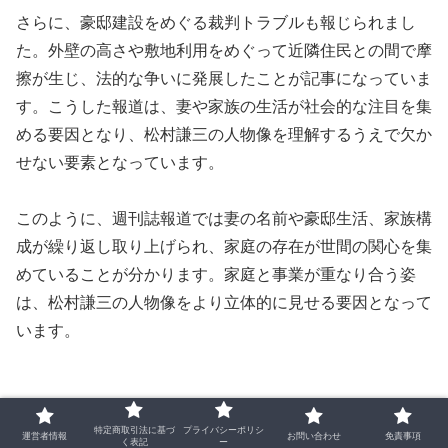
さらに、豪邸建設をめぐる裁判トラブルも報じられまし
た。外壁の高さや敷地利用をめぐって近隣住民との間で摩
擦が生じ、法的な争いに発展したことが記事になっていま
す。こうした報道は、妻や家族の生活が社会的な注目を集
める要因となり、松村謙三の人物像を理解するうえで欠か
せない要素となっています。
このように、週刊誌報道では妻の名前や豪邸生活、家族構
成が繰り返し取り上げられ、家庭の存在が世間の関心を集
めていることが分かります。家庭と事業が重なり合う姿
は、松村謙三の人物像をより立体的に見せる要因となって
います。
松村謙三と妻・娘の家族エピソード
特定商取引法に基づ
プライバシーポリシ
運営者情報
お問い合わせ
免責事項
く表記
ー