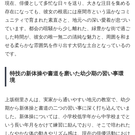
現在、俳優として多忙な日々を送り、大きな注目を集める
存在になっても、彼女の根底には座間市という温かなコミ
ュニティで育まれた素直さと、地元への深い愛着が息づい
ています。都会の喧騒から少し離れた、緑豊かな街で過ご
した時間が、彼女の唯一無二の清純な魅力と、周囲を和ま
せる柔らかな雰囲気を作り出す大切な土台となっているの
です。
特技の新体操や書道を磨いた幼少期の習い事環
境
上坂樹里さんは、実家から通いやすい地元の教室で、幼少
期から新体操と書道の二つの習い事に深く打ち込んでいま
した。新体操については、小学校低学年から中学校までと
いう長い年月をかけて練習に励んでおり、そこで培われた
しなやかな体の動きやリズム感は、現在の俳優活動におけ