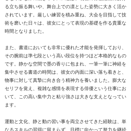
る立ち振る舞いや、舞台上での凛とした姿勢に大きく活か
されています。厳しい練習を積み重ね、大会を目指して技
術を磨いた日々は、彼女にとって表現の基礎を作る貴重な
時間となりました。
また、書道においても非常に優れた才能を発揮しており、
その腕前は準七段という高い段位を持つほど本格的なもの
です。静かな空間で墨の香りに包まれ、一筆一筆に神経を
集中させる書道の時間は、彼女の内面に深い落ち着きと、
物事に対して真摯に向き合う精神力を養いました。膨大な
セリフを覚え、複雑な感情を表現する俳優という仕事にお
いて、この高い集中力と粘り強さは大きな支えとなってい
ます。
運動と文化、静と動の習い事を両立させてきた経験は、単
なるスキルの習得に留まらず、目標に向かって努力を継続