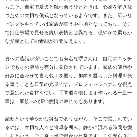
らこそ、自宅で愛犬と触れ合うひとときは、心身を解き放
つための大切な儀式となっているようです。また、広いリ
ビングやキッチンは家族が集う中心地となっており、そこ
では仕事場で見せる鋭い表情とは異なる、穏やかで柔らか
な父親としての素顔が垣間見えます。
食への造詣が深いことでも有名な堺さんは、自宅のキッチ
ンでもその腕前を存分に発揮されています。家族の健康や
好みに合わせて自ら包丁を握り、趣向を凝らした料理を振
る舞うことも日常の光景です。プロフェッショナルな視点
で選ばれた食材を使い、手間暇を惜しまず作られる一皿一
皿は、家族への深い愛情の表れでもあります。
豪邸という華やかな舞台でありながら、そこで営まれてい
るのは、大切な人々と食卓を囲み、静かに流れる時間を愛
しむという、ごく真っ当で温かな日常です。この安らぎに