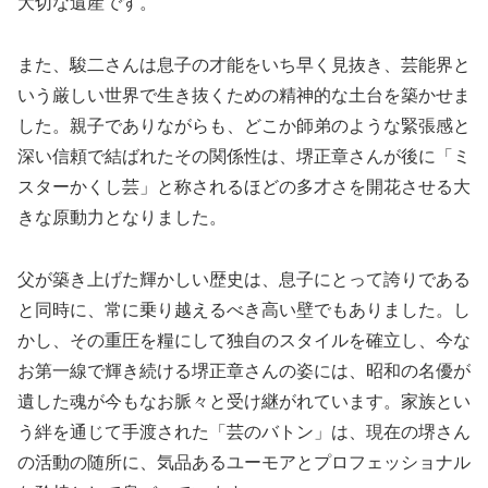
大切な遺産です。
また、駿二さんは息子の才能をいち早く見抜き、芸能界と
いう厳しい世界で生き抜くための精神的な土台を築かせま
した。親子でありながらも、どこか師弟のような緊張感と
深い信頼で結ばれたその関係性は、堺正章さんが後に「ミ
スターかくし芸」と称されるほどの多才さを開花させる大
きな原動力となりました。
父が築き上げた輝かしい歴史は、息子にとって誇りである
と同時に、常に乗り越えるべき高い壁でもありました。し
かし、その重圧を糧にして独自のスタイルを確立し、今な
お第一線で輝き続ける堺正章さんの姿には、昭和の名優が
遺した魂が今もなお脈々と受け継がれています。家族とい
う絆を通じて手渡された「芸のバトン」は、現在の堺さん
の活動の随所に、気品あるユーモアとプロフェッショナル