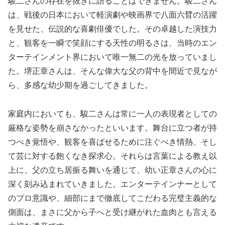
駿二さんの存在を抜きに語ることはできません。駿二さん
は、戦後の日本において軽演劇や映画界で八面六臂の活躍
を見せた、伝説的な喜劇俳優でした。その卓越した演技力
と、観客を一瞬で笑顔にする天性の明るさは、当時のエン
ターテインメント界において唯一無二の光を放っていまし
た。堺正章さんは、そんな偉大な父の背中を間近で見なが
ら、多感な幼少期を過ごしてきました。
家庭内においても、駿二さんは常に一人の表現者としての
厳格な姿勢を崩さなかったといいます。舞台に立つ者が持
つべき覚悟や、観客を喜ばせるために注ぐべき情熱、そし
て芸に対する飽くなき探求心。それらは言葉による教え以
上に、父の立ち居振る舞いを通じて、幼い正章さんの心に
深く刻み込まれていきました。エンターテインナーとして
のプロ意識や、細部にまで徹底してこだわる完璧主義的な
側面は、まさに父から子へと受け継がれた血肉とも言える