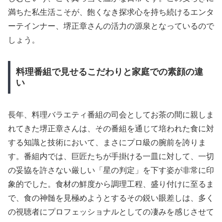
満ちた私生活こそが、飽くなき探求心を持ち続けるエンタ
ーテインナー、堺正章さんの活力の源泉となっているので
しょう。
料理番組で見せるこだわりと家庭での素顔の違
い
長年、料理バラエティ番組の司会としてお茶の間に親しま
れてきた堺正章さんは、その番組を通じて培われた食に対
する知識と技術において、まさにプロ級の腕前を誇りま
す。番組内では、巨匠たちが手掛ける一皿に対して、一切
の妥協を許さない厳しい「星の判定」を下す姿が非常に印
象的でした。食材の鮮度から調理工程、盛り付けに至るま
で、食の神髄を見極めようとするその鋭い眼差しは、多く
の視聴者にプロフェッショナルとしての凄みを感じさせて