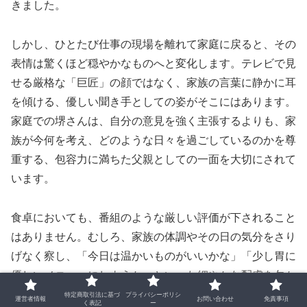
きました。
しかし、ひとたび仕事の現場を離れて家庭に戻ると、その
表情は驚くほど穏やかなものへと変化します。テレビで見
せる厳格な「巨匠」の顔ではなく、家族の言葉に静かに耳
を傾ける、優しい聞き手としての姿がそこにはあります。
家庭での堺さんは、自分の意見を強く主張するよりも、家
族が今何を考え、どのような日々を過ごしているのかを尊
重する、包容力に満ちた父親としての一面を大切にされて
います。
食卓においても、番組のような厳しい評価が下されること
はありません。むしろ、家族の体調やその日の気分をさり
げなく察し、「今日は温かいものがいいかな」「少し胃に
優しいメニューにしようか」といった細やかな配慮を欠か
さないといいます。自ら台所に立つ際も、食べる人の笑顔
特定商取引法に基づ
プライバシーポリシ
運営者情報
お問い合わせ
免責事項
く表記
ー