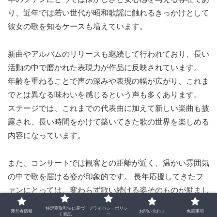
り、近年では若い世代が昭和歌謡に触れるきっかけとして
彼女の歌を知るケースも増えています。
新曲やアルバムのリリースも継続して行われており、長い
活動の中で磨かれた表現力が作品に反映されています。
年齢を重ねることで声の深みや表現の幅が広がり、これま
でとは異なる味わいを感じるという声も多くあります。
ステージでは、これまでの代表曲に加えて新しい楽曲も披
露され、長い時間をかけて築いてきた歌の世界を楽しめる
内容になっています。
また、コンサートでは観客との距離が近く、温かい雰囲気
の中で歌を届ける姿が印象的です。 長年応援してきたフ
ァンにとっては、変わらず歌い続ける姿そのものが励まし
になり、人生の節目に寄り添ってきた歌が今も生き続けて
特定商取引法に基づ
プライバシーポリシ
運営者情報
お問い合わせ
免責事項
く表記
ー