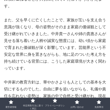
す。
また、父を早くに亡くしたことで、家族が互いを支え合う
意識が強くなり、母の姿勢がそのまま家庭の価値観として
受け継がれていきました。中井貴一さんや姉の貴惠さんが
見せる落ち着いた人柄や誠実な態度には、幼い頃から家庭
で育まれた価値観が深く影響しています。芸能界という不
安定な世界に身を置きながらも、地に足のついた考え方を
持ち続けている背景には、こうした家庭環境が大きく関わ
っています。
中井家の教育方針は、華やかさよりも人としての基本を大
切にするものでした。自由に夢を追いながらも、礼儀や責
任を忘れない姿勢は、家族の中で自然と受け継がれ、現在
の中井貴一さんの人柄にもつながっています。
特定商取引法に基づ
プライバシーポリシ
運営者情報
お問い合わせ
免責事項
く表記
ー