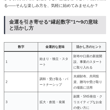
る——そんな楽しみ方を、気軽に始めてみませんか？
金運を引き寄せる“縁起数字”1〜9の意味
と活かし方
数字
金運的な意味
活かし方のヒント
財布や口座の新規開
始まり・独立・スタ
1
設、事業のスタート
ート
に取り入れる
夫婦財布、共同投
調和・受け取る・パ
2
資、贈与や受け取り
ートナーシップ
の場面に活用
副業・SNS発信・ク
3
拡大・創造・発展
リエイティブなお金
の使い方に