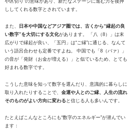
や区切り”の意味があり、新たなステージに進む力を後押
ししてくれる数字とされています。
また、
日本や中国などアジア圏では、古くから“縁起の良
い数字”を大切にする文化
があります。 「八（8）」は末
広がりで縁起が良い、「五円」は“ご縁”に通じる、なんて
いう語呂合わせも定番ですよね。 中国でも「8（バァ）」
の音が「発財（お金が増える）」と似ているため、とても
好まれる数字です。
こうした意味を知って数字を選んだり、意識的に暮らしに
取り入れたりすることで、
金運や人とのご縁、人生の流れ
そのものがよい方向に変わる
と信じる人も多いんです。
たとえばこんなところにも“数字のエネルギー”が潜んでい
ます：