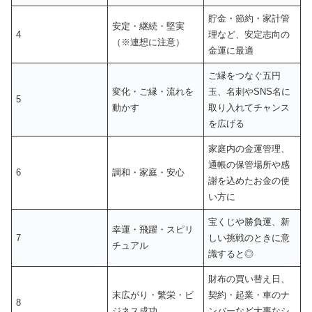
貯金・節約・家計管
安定・継続・堅実
4
理など、安定志向の
（※連想に注意）
金運に最適
ご縁をつなぐ五円
変化・ご縁・流れを
玉、名刺やSNS名に
5
動かす
取り入れてチャンス
を広げる
家庭内の金運管理、
通帳の保管場所や感
6
調和・家庭・安心
謝を込めたお金の使
い方に
宝くじや勝負運、新
幸運・飛躍・スピリ
7
しい挑戦のときに意
チュアル
識すると◎
財布の買い替え日、
末広がり・繁栄・ビ
契約・起業・車のナ
8
ジネス成功
ンバーなど大事なシ