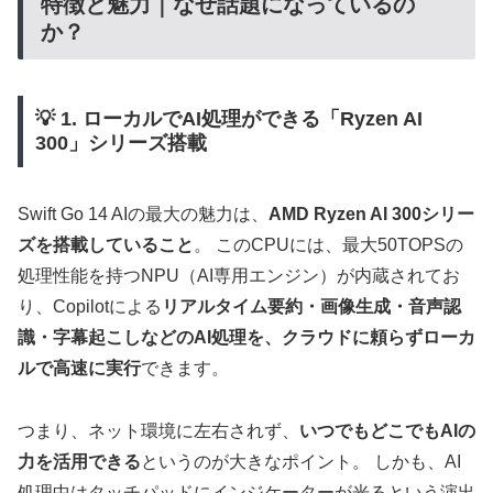
特徴と魅力｜なぜ話題になっているの
か？
💡 1. ローカルでAI処理ができる「Ryzen AI
300」シリーズ搭載
Swift Go 14 AIの最大の魅力は、
AMD Ryzen AI 300シリー
ズを搭載していること
。 このCPUには、最大50TOPSの
処理性能を持つNPU（AI専用エンジン）が内蔵されてお
り、Copilotによる
リアルタイム要約・画像生成・音声認
識・字幕起こしなどのAI処理を、クラウドに頼らずローカ
ルで高速に実行
できます。
つまり、ネット環境に左右されず、
いつでもどこでもAIの
力を活用できる
というのが大きなポイント。 しかも、AI
処理中はタッチパッドにインジケーターが光るという演出