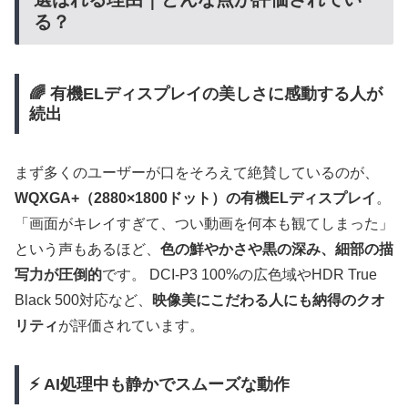
る？
🌈 有機ELディスプレイの美しさに感動する人が
続出
まず多くのユーザーが口をそろえて絶賛しているのが、
WQXGA+（2880×1800ドット）の有機ELディスプレイ
。
「画面がキレイすぎて、つい動画を何本も観てしまった」
という声もあるほど、
色の鮮やかさや黒の深み、細部の描
写力が圧倒的
です。 DCI-P3 100%の広色域やHDR True
Black 500対応など、
映像美にこだわる人にも納得のクオ
リティ
が評価されています。
⚡ AI処理中も静かでスムーズな動作