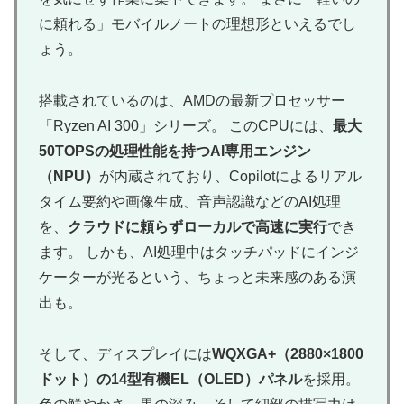
に頼れる」モバイルノートの理想形といえるでし
ょう。
搭載されているのは、AMDの最新プロセッサー
「Ryzen AI 300」シリーズ。 このCPUには、
最大
50TOPSの処理性能を持つAI専用エンジン
（NPU）
が内蔵されており、Copilotによるリアル
タイム要約や画像生成、音声認識などのAI処理
を、
クラウドに頼らずローカルで高速に実行
でき
ます。 しかも、AI処理中はタッチパッドにインジ
ケーターが光るという、ちょっと未来感のある演
出も。
そして、ディスプレイには
WQXGA+（2880×1800
ドット）の14型有機EL（OLED）パネル
を採用。