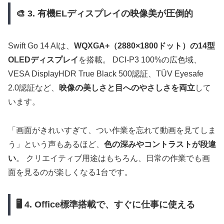
🎨 3. 有機ELディスプレイの映像美が圧倒的
Swift Go 14 AIは、
WQXGA+（2880×1800ドット）の14型
OLEDディスプレイ
を搭載。 DCI-P3 100%の広色域、
VESA DisplayHDR True Black 500認証、TÜV Eyesafe
2.0認証など、
映像の美しさと目へのやさしさを両立
して
います。
「画面がきれいすぎて、つい作業を忘れて動画を見てしま
う」という声もあるほど、
色の深みやコントラストが段違
い
。 クリエイティブ用途はもちろん、日常の作業でも画
面を見るのが楽しくなる1台です。
🖥 4. Office標準搭載で、すぐに仕事に使える