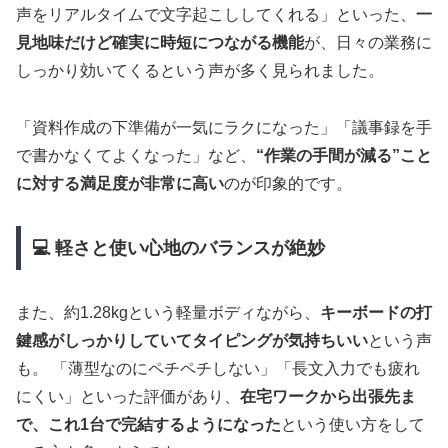
声をリアルタイムで文字起こししてくれる」といった、
一
見地味だけど確実に時短につながる機能
が、日々の業務に
しっかり効いてくるという声が多く見られました。
「資料作成の下準備が一気にラクになった」「議事録を手
で書かなくてよくなった」など、
“作業の手間が減る”こと
に対する満足度が非常に高い
のが印象的です。
💻 軽さと使い心地のバランスが絶妙
また、約1.28kgという軽量ボディながら、
キーボードの打
鍵感がしっかりしていてタイピングが気持ちいい
という声
も。 「薄型なのにペチペチしない」「長文入力でも疲れ
にくい」といった評価があり、
在宅ワークから出張先ま
で、これ1台で完結するようになった
という使い方をして