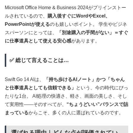
Microsoft Office Home & Business 2024がプリインストー
ルされているので、
購入後すぐにWordやExcel、
PowerPointが使える
のも嬉しいポイント。 学生やビジネ
スパーソンにとっては、
「別途購入の手間がない」＝すぐ
に仕事道具として使える安心感
があります。
✅ 総じて言えることは…
Swift Go 14 AIは、
「持ち歩けるAIノート」かつ「ちゃん
と仕事道具としても信頼できる」
という、今の時代にぴっ
たりな1台。 AI処理の快適さ、軽さ、画面の美しさ、そし
て実用性――そのすべてが、
“ちょうどいい”バランスで詰
まっている
からこそ、多くの人に選ばれているのです。
選ばれる理由｜どんな点が評価されてい