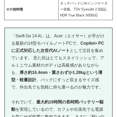
タッチパッドにAIインジケータ
その他特徴
ー搭載、TÜV Eyesafe 2.0認証、
HDR True Black 500対応
「Swift Go 14 AI」は、Acer（エイサー）が手がけ
る最新の14型モバイルノートPCで、
Copilot+ PC
に正式対応した次世代AIノート
として注目を集め
ています。 見た目はとてもスタイリッシュで、ア
ルミニウム素材のボディは高級感がありながら
も、
厚さ約16.4mm・重さわずか1.28kgという薄
型・軽量設計
。バッグにすっと収まるサイズ感
で、外出先でも気軽に持ち運べるのが魅力です。
それでいて、
最大約16時間の長時間バッテリー駆
動
を実現しているので、カフェや出張先でも電源
を気にせず作業に集中できます。 まさに「軽いの