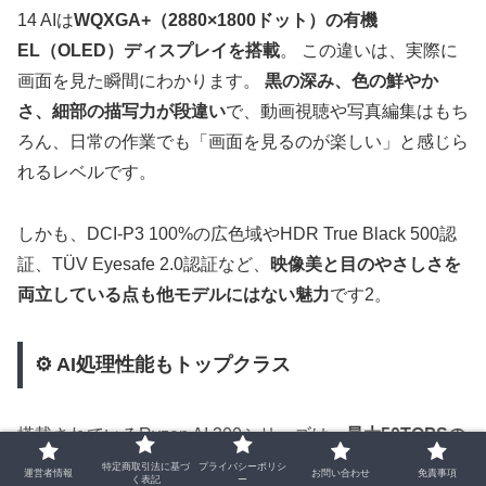
14 AIは
WQXGA+（2880×1800ドット）の有機
EL（OLED）ディスプレイを搭載
。 この違いは、実際に
画面を見た瞬間にわかります。
黒の深み、色の鮮やか
さ、細部の描写力が段違い
で、動画視聴や写真編集はもち
ろん、日常の作業でも「画面を見るのが楽しい」と感じら
れるレベルです。
しかも、DCI-P3 100%の広色域やHDR True Black 500認
証、TÜV Eyesafe 2.0認証など、
映像美と目のやさしさを
両立している点も他モデルにはない魅力
です2。
⚙️ AI処理性能もトップクラス
搭載されているRyzen AI 300シリーズは、
最大50TOPSの
NPU（AI専用エンジン）を内蔵
。 これは、同クラスの軽
特定商取引法に基づ
プライバシーポリシ
運営者情報
お問い合わせ
免責事項
く表記
ー